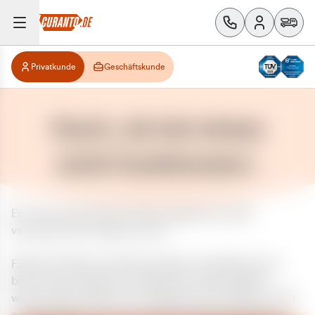
Privatkunde
Geschäftskunde
Huch, da hat etwas
nicht funktioniert.
Es ist ein unerwarteter Fehler aufgetreten. Bitte
versuchen Sie es später erneut.
Falls das Problem weiterhin besteht, kontaktieren Sie
bitte unseren Support und geben Sie, falls möglich,
weitere Informationen zum aufgetretenen Fehler an. Wir