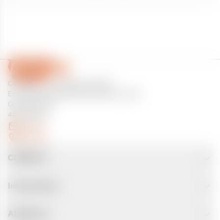
CURANTO - eine Marke der EGN
Entsorgungsgesellschaft Niederrhein mbH
Greefsallee 1-5
41747 Viersen
E-Mail
Kontakt
CURANTO
Informationen
Abfallarten