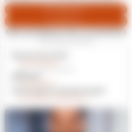
entschuldigen uns für eventuelle Unannehmlichkeiten.
Zum Abfallberater
Zur Startseite
Oder kontaktieren Sie uns persönlich
Wir sind gerne für Sie da
Unsere Service-Hotline
+49 2162 3769000
Mo. - Fr. 08.00 - 16:30 Uhr
Whatsapp
+49 177 8376058
Sie benötigen ein individuelles Angebot?
Unverbindliche Anfrage stellen