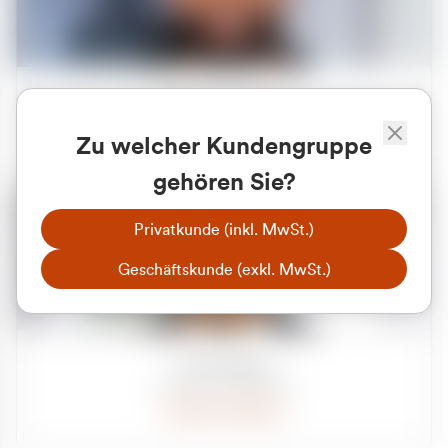
Apilash Balanesan
Vertrieb - Gewerbekunden
Zu welcher Kundengruppe
0216 237 69050
gehören Sie?
Privatkunde (inkl. MwSt.)
Geschäftskunde (exkl. MwSt.)
Julian Marek
Vertrieb - Privatkunden
0216 237 69000