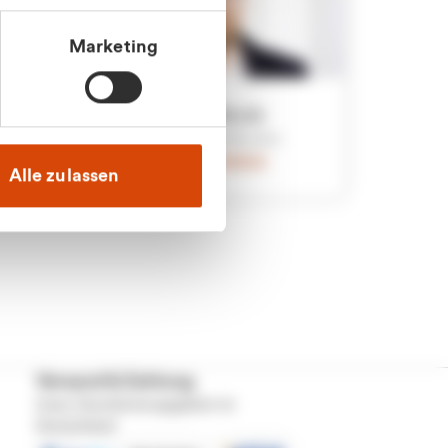
Marketing
an
Julian Marek
nden
Vertrieb - Privatkunden
0216 237 69000
Alle zulassen
Versand & Zahlung
Unser Dienstleistungsgebiet ist
Deutschland.