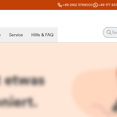
+49 2162 3769000
+49 177 83
e
Service
Hilfe & FAQ
t etwas
niert.