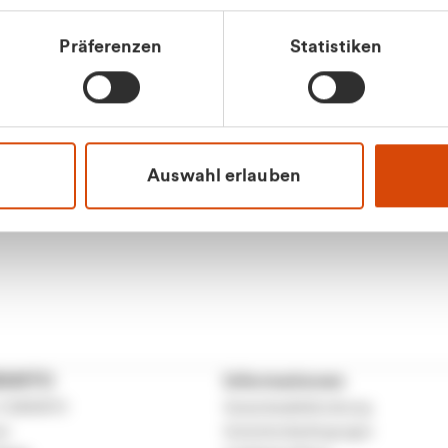
tkunde (inkl. MwSt.)
Präferenzen
Statistiken
tskunde (exkl. MwSt.)
Apilash Balanes
Vertrieb - Gewerbeku
0216 237 69050
Auswahl erlauben
RANTO
Informationen
 CURANTO
Gewerbeabfallordnung
er
Gutscheinbedingungen