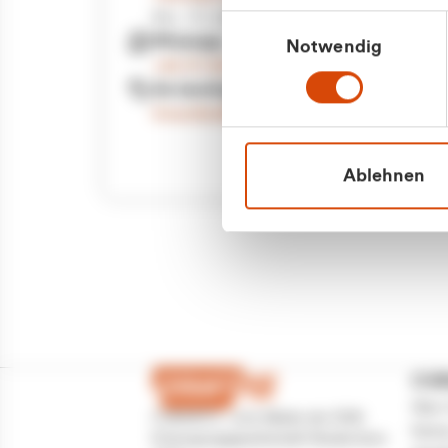
Priva
Mo. - Fr. 08.00 - 16:30 Uhr
Einwilligungsauswahl
Whatsapp
Notwendig
Geschäf
+49 177 8376058
Sie benötigen ein individuelles Angebot?
Unverbindliche Anfrage stellen
Ablehnen
CU
Über
CURANTO - eine Marke der EGN
Partn
Entsorgungsgesellschaft Niederrhein