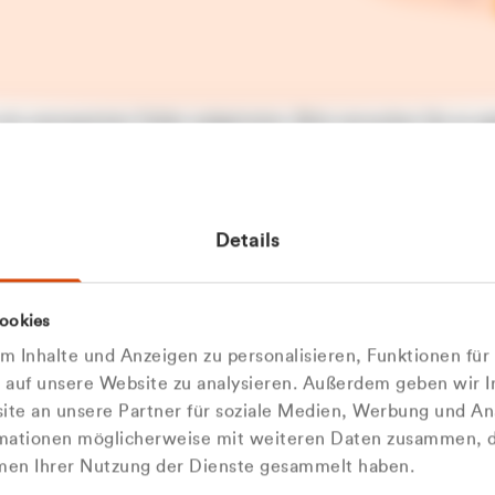
t ein unerwarteter Fehler aufgetreten. Bitte versuchen Sie es sp
t.
 das Problem weiterhin besteht, kontaktieren Sie bitte unseren
rt und geben Sie, falls möglich, weitere Informationen zum
Details
tretenen Fehler an. Wir entschuldigen uns für eventuelle
ehmlichkeiten.
 Abfallberater
Zur Startseite
ookies
u welcher
 kontaktieren Sie uns persö
 Inhalte und Anzeigen zu personalisieren, Funktionen für
dengruppe
e auf unsere Website zu analysieren. Außerdem geben wir I
Wir sind gerne für Sie da
te an unsere Partner für soziale Medien, Werbung und An
rmationen möglicherweise mit weiteren Daten zusammen, di
hören Sie?
hmen Ihrer Nutzung der Dienste gesammelt haben.