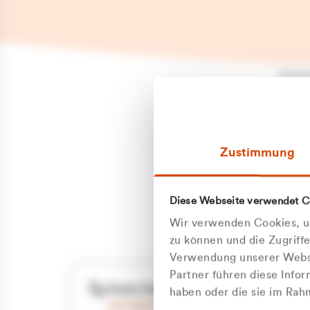
Es is
erneu
Falls
Suppo
Zustimmung
aufge
Unann
Zum
Diese Webseite verwendet C
Z
Oder
Wir verwenden Cookies, um
Kun
zu können und die Zugriff
Verwendung unserer Websi
Partner führen diese Info
ge
Unsere Service-Hotline
haben oder die sie im Ra
+49 2162 3769000