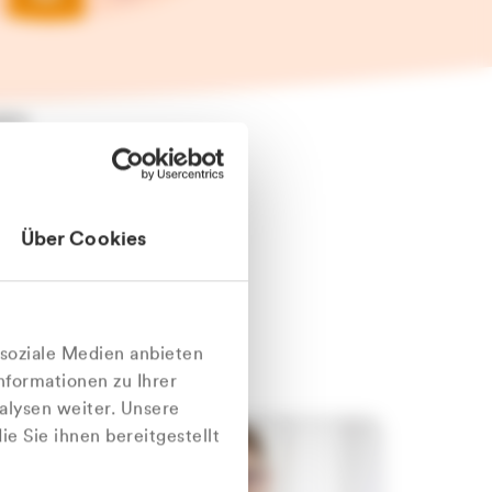
äter
Über Cookies
nlich
 soziale Medien anbieten
nformationen zu Ihrer
alysen weiter. Unsere
e Sie ihnen bereitgestellt