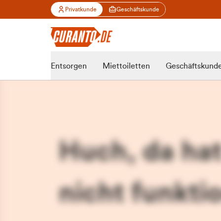
Privatkunde
Geschäftskunde
Entsorgen
Miettoiletten
Geschäftskund
Huch, da ha
nicht funktio