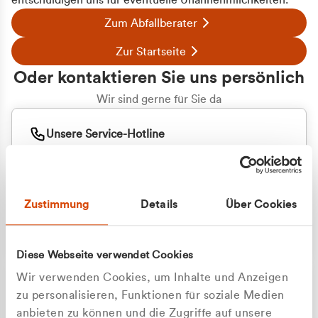
entschuldigen uns für eventuelle Unannehmlichkeiten.
Zum Abfallberater
Zur Startseite
Oder kontaktieren Sie uns persönlich
Wir sind gerne für Sie da
Unsere Service-Hotline
+49 2162 3769000
Mo. - Fr. 08.00 - 16:30 Uhr
Whatsapp
+49 177 8376058
Zustimmung
Details
Über Cookies
Sie benötigen ein individuelles Angebot?
Unverbindliche Anfrage stellen
Diese Webseite verwendet Cookies
Wir verwenden Cookies, um Inhalte und Anzeigen
zu personalisieren, Funktionen für soziale Medien
anbieten zu können und die Zugriffe auf unsere