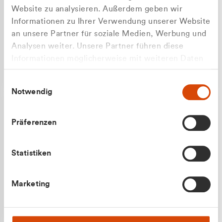
Website zu analysieren. Außerdem geben wir
Informationen zu Ihrer Verwendung unserer Website
an unsere Partner für soziale Medien, Werbung und
Analysen weiter. Unsere Partner führen diese
Apilash Balanesan
Informationen möglicherweise mit weiteren Daten
Vertrieb - Gewerbekunden
zusammen, die Sie ihnen bereitgestellt haben oder
0216 237 69050
Einwilligungsauswahl
die sie im Rahmen Ihrer Nutzung der Dienste
Notwendig
gesammelt haben.
Präferenzen
Statistiken
Julian Marek
Marketing
Vertrieb - Privatkunden
0216 237 69000