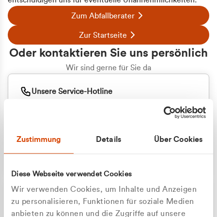
entschuldigen uns für eventuelle Unannehmlichkeiten.
Zum Abfallberater
Zur Startseite
Oder kontaktieren Sie uns persönlich
Wir sind gerne für Sie da
Unsere Service-Hotline
+49 2162 3769000
Mo. - Fr. 08.00 - 16:30 Uhr
Whatsapp
+49 177 8376058
Zustimmung
Details
Über Cookies
Sie benötigen ein individuelles Angebot?
Unverbindliche Anfrage stellen
Diese Webseite verwendet Cookies
Wir verwenden Cookies, um Inhalte und Anzeigen
zu personalisieren, Funktionen für soziale Medien
anbieten zu können und die Zugriffe auf unsere