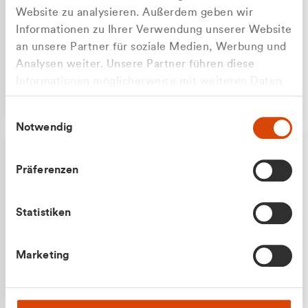
Website zu analysieren. Außerdem geben wir
Informationen zu Ihrer Verwendung unserer Website
an unsere Partner für soziale Medien, Werbung und
Analysen weiter. Unsere Partner führen diese
Apilash Balanesan
Informationen möglicherweise mit weiteren Daten
Vertrieb - Gewerbekunden
Zu welcher Kundengruppe
zusammen, die Sie ihnen bereitgestellt haben oder
0216 237 69050
Einwilligungsauswahl
die sie im Rahmen Ihrer Nutzung der Dienste
gehören Sie?
Notwendig
gesammelt haben.
Privatkunde (inkl. MwSt.)
Präferenzen
Geschäftskunde (exkl. MwSt.)
Statistiken
Julian Marek
Marketing
Vertrieb - Privatkunden
0216 237 69000