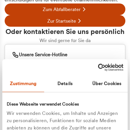
entschuldigen uns für eventuelle Unannehmlichkeiten.
Zum Abfallberater
Zur Startseite
Oder kontaktieren Sie uns persönlich
Wir sind gerne für Sie da
Unsere Service-Hotline
+49 2162 3769000
Mo. - Fr. 08.00 - 16:30 Uhr
Whatsapp
+49 177 8376058
Zustimmung
Details
Über Cookies
Sie benötigen ein individuelles Angebot?
Unverbindliche Anfrage stellen
Diese Webseite verwendet Cookies
Wir verwenden Cookies, um Inhalte und Anzeigen
zu personalisieren, Funktionen für soziale Medien
anbieten zu können und die Zugriffe auf unsere