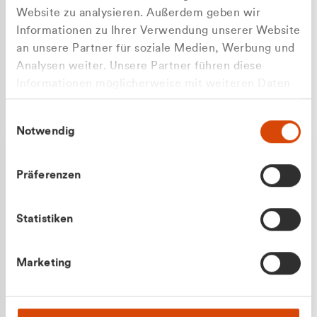
Website zu analysieren. Außerdem geben wir
Informationen zu Ihrer Verwendung unserer Website
an unsere Partner für soziale Medien, Werbung und
Analysen weiter. Unsere Partner führen diese
Apilash Balanesan
Informationen möglicherweise mit weiteren Daten
Vertrieb - Gewerbekunden
Zu welcher Kundengruppe
zusammen, die Sie ihnen bereitgestellt haben oder
0216 237 69050
Einwilligungsauswahl
die sie im Rahmen Ihrer Nutzung der Dienste
gehören Sie?
Notwendig
gesammelt haben.
Privatkunde (inkl. MwSt.)
Präferenzen
Geschäftskunde (exkl. MwSt.)
Statistiken
Julian Marek
Marketing
Vertrieb - Privatkunden
0216 237 69000