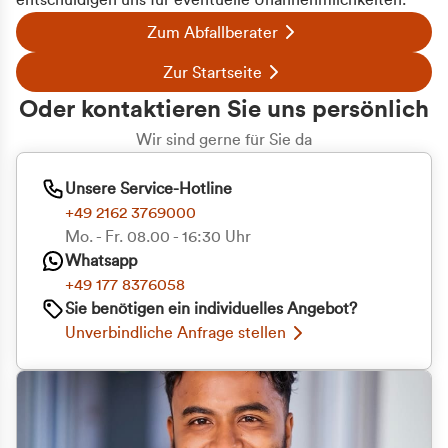
entschuldigen uns für eventuelle Unannehmlichkeiten.
Zum Abfallberater
Zur Startseite
Oder kontaktieren Sie uns persönlich
Wir sind gerne für Sie da
Unsere Service-Hotline
+49 2162 3769000
Mo. - Fr. 08.00 - 16:30 Uhr
Whatsapp
+49 177 8376058
Zustimmung
Details
Über Cookies
Sie benötigen ein individuelles Angebot?
Unverbindliche Anfrage stellen
Diese Webseite verwendet Cookies
Wir verwenden Cookies, um Inhalte und Anzeigen
zu personalisieren, Funktionen für soziale Medien
anbieten zu können und die Zugriffe auf unsere