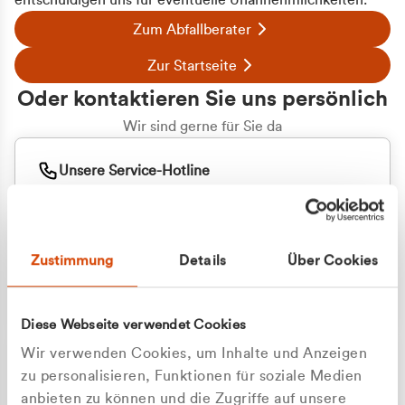
entschuldigen uns für eventuelle Unannehmlichkeiten.
Zum Abfallberater
Zur Startseite
Oder kontaktieren Sie uns persönlich
Wir sind gerne für Sie da
Unsere Service-Hotline
+49 2162 3769000
Mo. - Fr. 08.00 - 16:30 Uhr
Whatsapp
+49 177 8376058
Zustimmung
Details
Über Cookies
Sie benötigen ein individuelles Angebot?
Unverbindliche Anfrage stellen
Diese Webseite verwendet Cookies
Wir verwenden Cookies, um Inhalte und Anzeigen
zu personalisieren, Funktionen für soziale Medien
anbieten zu können und die Zugriffe auf unsere