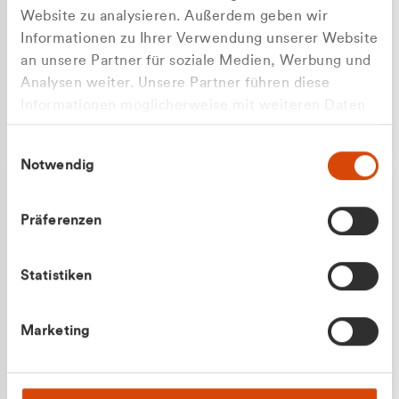
Website zu analysieren. Außerdem geben wir
Informationen zu Ihrer Verwendung unserer Website
an unsere Partner für soziale Medien, Werbung und
Analysen weiter. Unsere Partner führen diese
Apilash Balanesan
Informationen möglicherweise mit weiteren Daten
Vertrieb - Gewerbekunden
Zu welcher Kundengruppe
zusammen, die Sie ihnen bereitgestellt haben oder
0216 237 69050
Einwilligungsauswahl
die sie im Rahmen Ihrer Nutzung der Dienste
gehören Sie?
Notwendig
gesammelt haben.
Privatkunde (inkl. MwSt.)
Präferenzen
Geschäftskunde (exkl. MwSt.)
Statistiken
Julian Marek
Marketing
Vertrieb - Privatkunden
0216 237 69000