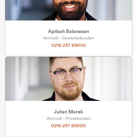
Apilash Balanesan
Vertrieb - Gewerbekunden
Zu welcher Kundengruppe
0216 237 69050
gehören Sie?
Privatkunde (inkl. MwSt.)
Geschäftskunde (exkl. MwSt.)
Julian Marek
Vertrieb - Privatkunden
0216 237 69000