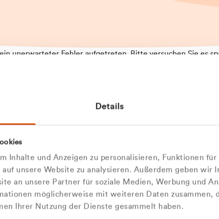
t ein unerwarteter Fehler aufgetreten. Bitte versuchen Sie es sp
t.
 das Problem weiterhin besteht, kontaktieren Sie bitte unseren
rt und geben Sie, falls möglich, weitere Informationen zum
Details
tretenen Fehler an. Wir entschuldigen uns für eventuelle
ehmlichkeiten.
 Abfallberater
Zur Startseite
ookies
u welcher
 kontaktieren Sie uns persö
 Inhalte und Anzeigen zu personalisieren, Funktionen für
dengruppe
e auf unsere Website zu analysieren. Außerdem geben wir I
Wir sind gerne für Sie da
te an unsere Partner für soziale Medien, Werbung und An
rmationen möglicherweise mit weiteren Daten zusammen, di
hören Sie?
hmen Ihrer Nutzung der Dienste gesammelt haben.