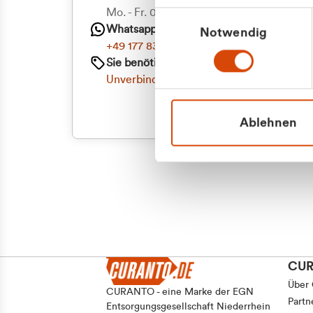
Priva
Mo. - Fr. 08.00 - 16:30 Uhr
Einwilligungsauswahl
Whatsapp
Notwendig
Geschäf
+49 177 8376058
Sie benötigen ein individuelles Angebot?
Unverbindliche Anfrage stellen
Ablehnen
CU
Über
CURANTO - eine Marke der EGN
Partn
Entsorgungsgesellschaft Niederrhein