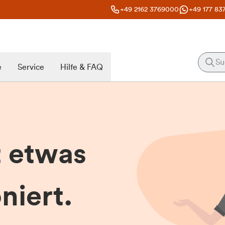
+49 2162 3769000
+49 177 83
e
Service
Hilfe & FAQ
t etwas
niert.