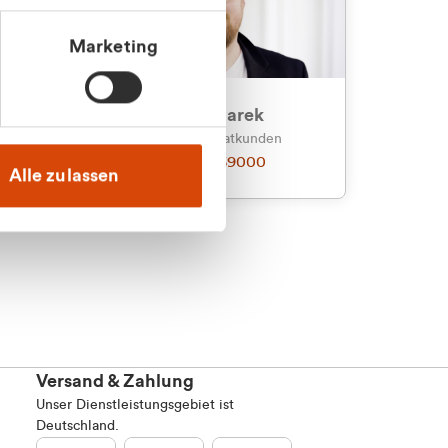
Marketing
an
Julian Marek
nden
Vertrieb - Privatkunden
0216 237 69000
Alle zulassen
Versand & Zahlung
Unser Dienstleistungsgebiet ist
Deutschland.