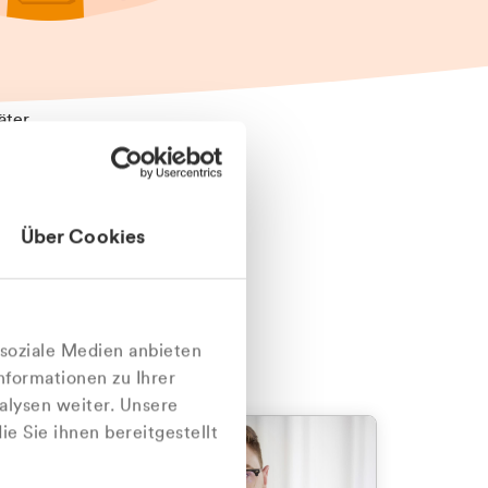
äter
Über Cookies
nlich
 soziale Medien anbieten
nformationen zu Ihrer
alysen weiter. Unsere
e Sie ihnen bereitgestellt