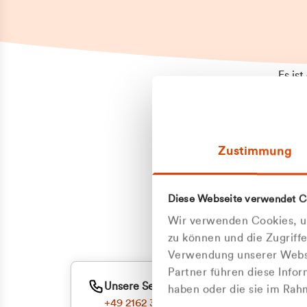
Es is
erneu
Falls
Suppo
Zustimmung
aufge
Unann
Zum
Diese Webseite verwendet C
Z
Oder
Wir verwenden Cookies, um
Kun
zu können und die Zugriff
Verwendung unserer Websi
Partner führen diese Info
ge
Unsere Service-Hotline
haben oder die sie im Ra
+49 2162 3769000