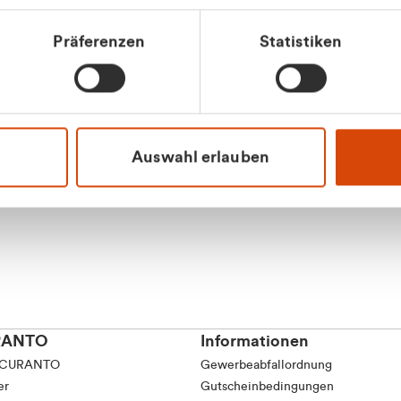
tkunde (inkl. MwSt.)
Präferenzen
Statistiken
tskunde (exkl. MwSt.)
Apilash Balanes
Vertrieb - Gewerbeku
0216 237 69050
Auswahl erlauben
RANTO
Informationen
 CURANTO
Gewerbeabfallordnung
er
Gutscheinbedingungen