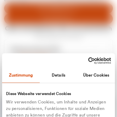
entschuldigen uns für eventuelle Unannehmlichkeiten.
Zum Abfallberater
Zur Startseite
Oder kontaktieren Sie uns persönlich
Wir sind gerne für Sie da
Unsere Service-Hotline
+49 2162 3769000
Mo. - Fr. 08.00 - 16:30 Uhr
Whatsapp
+49 177 8376058
Zustimmung
Details
Über Cookies
Sie benötigen ein individuelles Angebot?
Unverbindliche Anfrage stellen
Diese Webseite verwendet Cookies
Wir verwenden Cookies, um Inhalte und Anzeigen
zu personalisieren, Funktionen für soziale Medien
anbieten zu können und die Zugriffe auf unsere