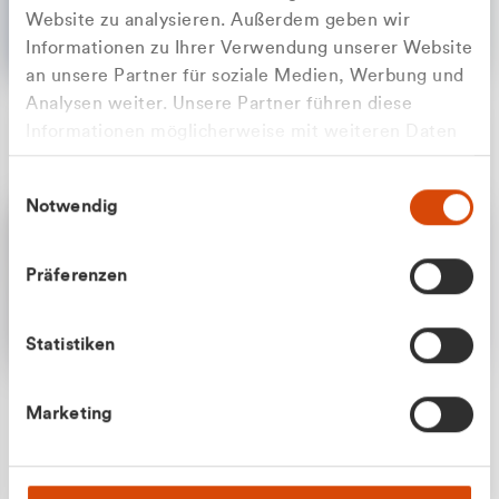
Website zu analysieren. Außerdem geben wir
Informationen zu Ihrer Verwendung unserer Website
an unsere Partner für soziale Medien, Werbung und
Analysen weiter. Unsere Partner führen diese
Apilash Balanesan
Informationen möglicherweise mit weiteren Daten
Vertrieb - Gewerbekunden
Zu welcher Kundengruppe
zusammen, die Sie ihnen bereitgestellt haben oder
0216 237 69050
Einwilligungsauswahl
die sie im Rahmen Ihrer Nutzung der Dienste
gehören Sie?
Notwendig
gesammelt haben.
Privatkunde (inkl. MwSt.)
Präferenzen
Geschäftskunde (exkl. MwSt.)
Statistiken
Julian Marek
Marketing
Vertrieb - Privatkunden
0216 237 69000