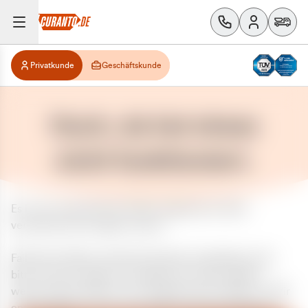
Privatkunde
Geschäftskunde
Huch, da hat etwas
nicht funktioniert.
Es ist ein unerwarteter Fehler aufgetreten. Bitte
versuchen Sie es später erneut.
Falls das Problem weiterhin besteht, kontaktieren Sie
bitte unseren Support und geben Sie, falls möglich,
weitere Informationen zum aufgetretenen Fehler an. Wir