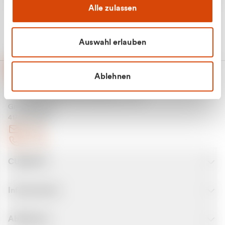
Alle zulassen
Auswahl erlauben
Ablehnen
CURANTO - eine Marke der EGN
Entsorgungsgesellschaft Niederrhein mbH
Greefsallee 1-5
41747 Viersen
E-Mail
Kontakt
CURANTO
Informationen
Abfallarten