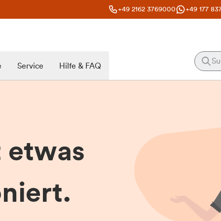
+49 2162 3769000
+49 177 83
e
Service
Hilfe & FAQ
t etwas
niert.