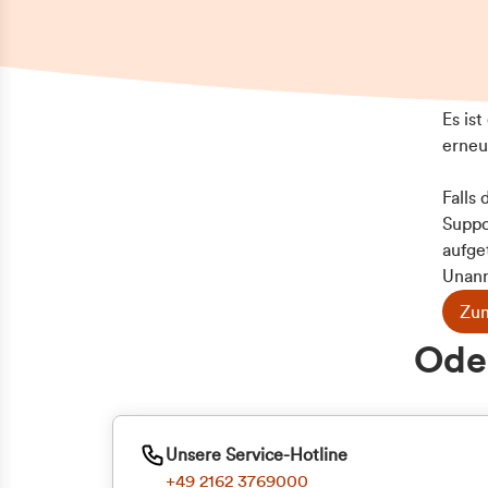
Es is
erneu
Falls
Suppo
aufge
Unann
Zum
Z
Oder
Kun
ge
Unsere Service-Hotline
+49 2162 3769000