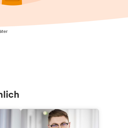
äter
nlich