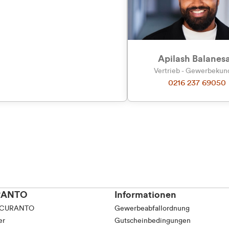
tkunde (inkl. MwSt.)
tskunde (exkl. MwSt.)
Apilash Balanes
Vertrieb - Gewerbeku
0216 237 69050
RANTO
Informationen
 CURANTO
Gewerbeabfallordnung
er
Gutscheinbedingungen