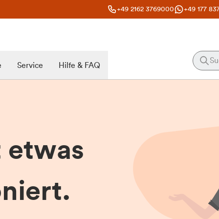
+49 2162 3769000
+49 177 83
e
Service
Hilfe & FAQ
t etwas
niert.