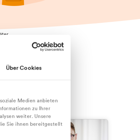
äter
Über Cookies
nlich
 soziale Medien anbieten
nformationen zu Ihrer
alysen weiter. Unsere
e Sie ihnen bereitgestellt