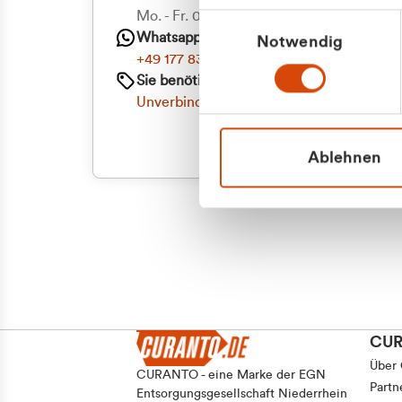
Mo. - Fr. 08.00 - 16:30 Uhr
Einwilligungsauswahl
Whatsapp
Notwendig
+49 177 8376058
Sie benötigen ein individuelles Angebot?
Unverbindliche Anfrage stellen
Ablehnen
CU
Über
CURANTO - eine Marke der EGN
Partn
Entsorgungsgesellschaft Niederrhein