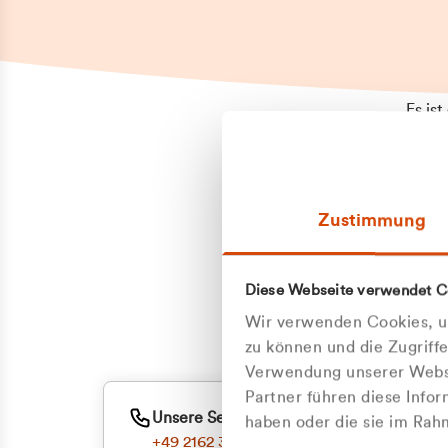
Es is
erneu
Falls
Suppo
Zustimmung
aufge
Unann
Zum
Diese Webseite verwendet C
Oder
Wir verwenden Cookies, um
zu können und die Zugriff
Verwendung unserer Websi
Partner führen diese Info
Unsere Service-Hotline
haben oder die sie im Ra
+49 2162 3769000