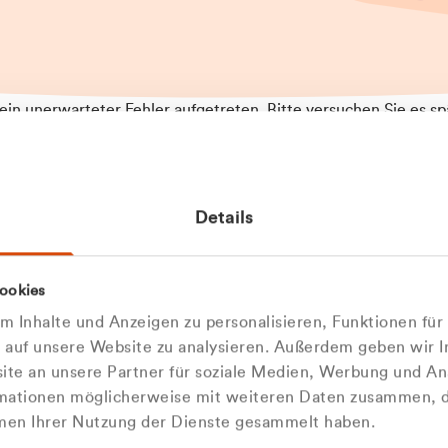
t ein unerwarteter Fehler aufgetreten. Bitte versuchen Sie es sp
t.
 das Problem weiterhin besteht, kontaktieren Sie bitte unseren
rt und geben Sie, falls möglich, weitere Informationen zum
Details
tretenen Fehler an. Wir entschuldigen uns für eventuelle
ehmlichkeiten.
 Abfallberater
Zur Startseite
ookies
 kontaktieren Sie uns persö
 Inhalte und Anzeigen zu personalisieren, Funktionen für
e auf unsere Website zu analysieren. Außerdem geben wir I
Wir sind gerne für Sie da
te an unsere Partner für soziale Medien, Werbung und An
rmationen möglicherweise mit weiteren Daten zusammen, di
hmen Ihrer Nutzung der Dienste gesammelt haben.