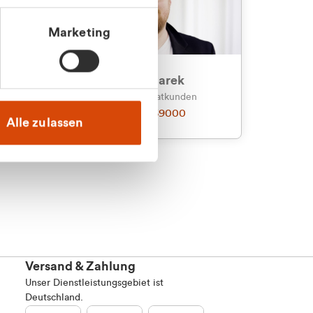
Marketing
an
Julian Marek
nden
Vertrieb - Privatkunden
0216 237 69000
Alle zulassen
Versand & Zahlung
Unser Dienstleistungsgebiet ist
Deutschland.