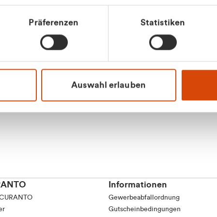
Präferenzen
Statistiken
Apilash Balanes
Vertrieb - Gewerbeku
0216 237 69050
Auswahl erlauben
RANTO
Informationen
 CURANTO
Gewerbeabfallordnung
er
Gutscheinbedingungen