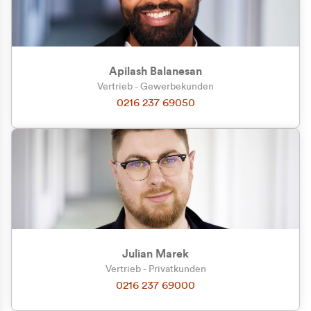
Apilash Balanesan
Vertrieb - Gewerbekunden
Zu welcher Kundengruppe
0216 237 69050
gehören Sie?
Privatkunde (inkl. MwSt.)
Geschäftskunde (exkl. MwSt.)
Julian Marek
Vertrieb - Privatkunden
0216 237 69000