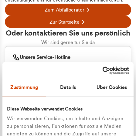
entschuldigen uns für eventuelle Unannehmlichkeiten.
Zum Abfallberater
Zur Startseite
Oder kontaktieren Sie uns persönlich
Wir sind gerne für Sie da
Unsere Service-Hotline
+49 2162 3769000
Mo. - Fr. 08.00 - 16:30 Uhr
Whatsapp
+49 177 8376058
Zustimmung
Details
Über Cookies
Sie benötigen ein individuelles Angebot?
Unverbindliche Anfrage stellen
Diese Webseite verwendet Cookies
Wir verwenden Cookies, um Inhalte und Anzeigen
zu personalisieren, Funktionen für soziale Medien
anbieten zu können und die Zugriffe auf unsere