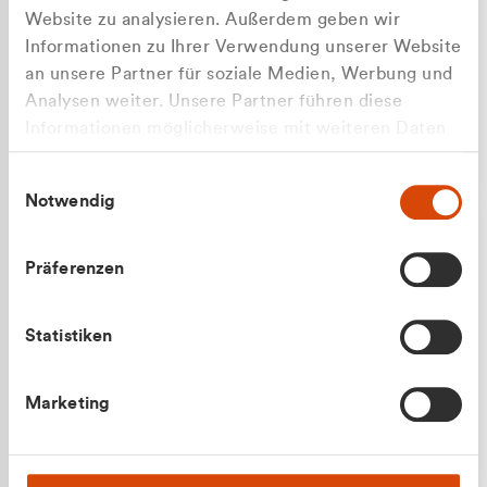
Website zu analysieren. Außerdem geben wir
Informationen zu Ihrer Verwendung unserer Website
an unsere Partner für soziale Medien, Werbung und
Analysen weiter. Unsere Partner führen diese
Apilash Balanesan
Informationen möglicherweise mit weiteren Daten
Vertrieb - Gewerbekunden
Zu welcher Kundengruppe
zusammen, die Sie ihnen bereitgestellt haben oder
0216 237 69050
Einwilligungsauswahl
die sie im Rahmen Ihrer Nutzung der Dienste
gehören Sie?
Notwendig
gesammelt haben.
Privatkunde (inkl. MwSt.)
Präferenzen
Geschäftskunde (exkl. MwSt.)
Statistiken
Julian Marek
Marketing
Vertrieb - Privatkunden
0216 237 69000