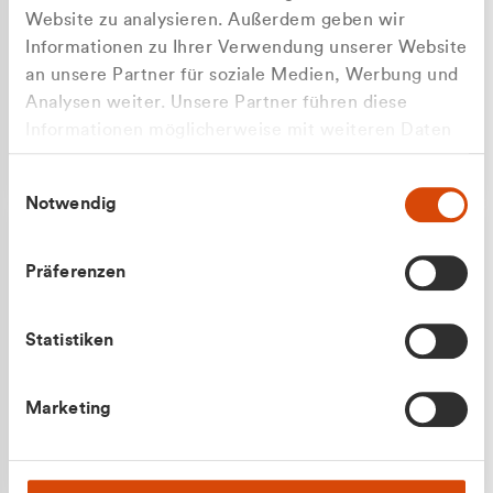
Website zu analysieren. Außerdem geben wir
Informationen zu Ihrer Verwendung unserer Website
an unsere Partner für soziale Medien, Werbung und
Analysen weiter. Unsere Partner führen diese
Apilash Balanesan
Informationen möglicherweise mit weiteren Daten
Vertrieb - Gewerbekunden
zusammen, die Sie ihnen bereitgestellt haben oder
0216 237 69050
Einwilligungsauswahl
die sie im Rahmen Ihrer Nutzung der Dienste
Notwendig
gesammelt haben.
Präferenzen
Statistiken
Julian Marek
Marketing
Vertrieb - Privatkunden
0216 237 69000