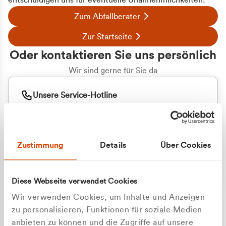
entschuldigen uns für eventuelle Unannehmlichkeiten.
Zum Abfallberater
Zur Startseite
Oder kontaktieren Sie uns persönlich
Wir sind gerne für Sie da
Unsere Service-Hotline
+49 2162 3769000
Mo. - Fr. 08.00 - 16:30 Uhr
Whatsapp
+49 177 8376058
Zustimmung
Details
Über Cookies
Sie benötigen ein individuelles Angebot?
Unverbindliche Anfrage stellen
Diese Webseite verwendet Cookies
Wir verwenden Cookies, um Inhalte und Anzeigen
zu personalisieren, Funktionen für soziale Medien
anbieten zu können und die Zugriffe auf unsere