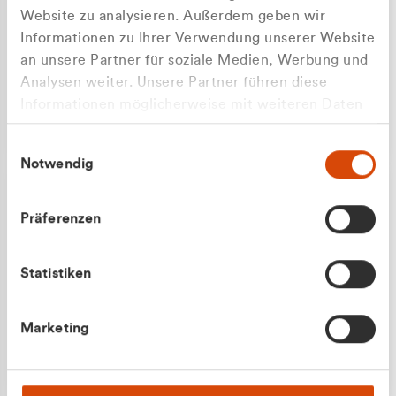
Website zu analysieren. Außerdem geben wir
Informationen zu Ihrer Verwendung unserer Website
an unsere Partner für soziale Medien, Werbung und
Analysen weiter. Unsere Partner führen diese
Apilash Balanesan
Informationen möglicherweise mit weiteren Daten
Vertrieb - Gewerbekunden
zusammen, die Sie ihnen bereitgestellt haben oder
0216 237 69050
Einwilligungsauswahl
die sie im Rahmen Ihrer Nutzung der Dienste
Notwendig
gesammelt haben.
Präferenzen
Statistiken
Julian Marek
Marketing
Vertrieb - Privatkunden
0216 237 69000