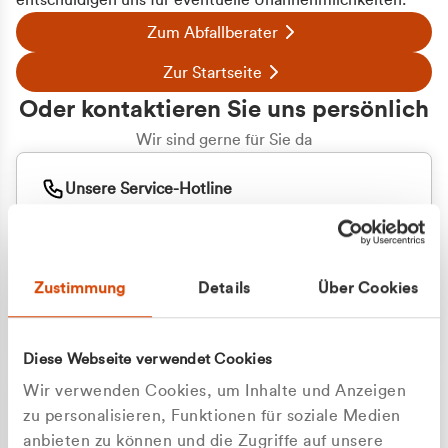
entschuldigen uns für eventuelle Unannehmlichkeiten.
Zum Abfallberater
Zur Startseite
Oder kontaktieren Sie uns persönlich
Wir sind gerne für Sie da
Unsere Service-Hotline
+49 2162 3769000
Mo. - Fr. 08.00 - 16:30 Uhr
Whatsapp
+49 177 8376058
Zustimmung
Details
Über Cookies
Sie benötigen ein individuelles Angebot?
Unverbindliche Anfrage stellen
Diese Webseite verwendet Cookies
Wir verwenden Cookies, um Inhalte und Anzeigen
zu personalisieren, Funktionen für soziale Medien
anbieten zu können und die Zugriffe auf unsere