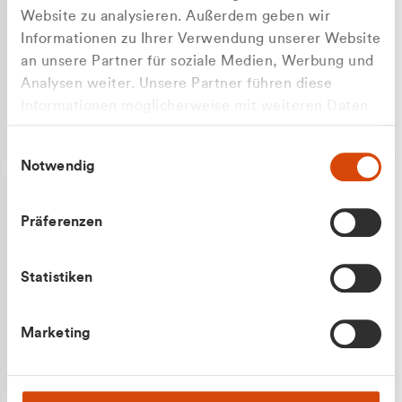
Website zu analysieren. Außerdem geben wir
Informationen zu Ihrer Verwendung unserer Website
an unsere Partner für soziale Medien, Werbung und
Analysen weiter. Unsere Partner führen diese
Apilash Balanesan
Informationen möglicherweise mit weiteren Daten
Vertrieb - Gewerbekunden
Zu welcher Kundengruppe
zusammen, die Sie ihnen bereitgestellt haben oder
0216 237 69050
Einwilligungsauswahl
die sie im Rahmen Ihrer Nutzung der Dienste
gehören Sie?
Notwendig
gesammelt haben.
Privatkunde (inkl. MwSt.)
Präferenzen
Geschäftskunde (exkl. MwSt.)
Statistiken
Julian Marek
Marketing
Vertrieb - Privatkunden
0216 237 69000