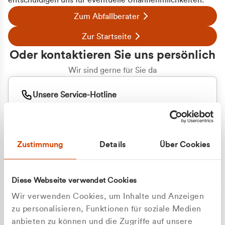
entschuldigen uns für eventuelle Unannehmlichkeiten.
Zum Abfallberater
Zur Startseite
Oder kontaktieren Sie uns persönlich
Wir sind gerne für Sie da
Unsere Service-Hotline
+49 2162 3769000
Mo. - Fr. 08.00 - 16:30 Uhr
Whatsapp
+49 177 8376058
Zustimmung
Details
Über Cookies
Sie benötigen ein individuelles Angebot?
Unverbindliche Anfrage stellen
Diese Webseite verwendet Cookies
Wir verwenden Cookies, um Inhalte und Anzeigen
zu personalisieren, Funktionen für soziale Medien
anbieten zu können und die Zugriffe auf unsere