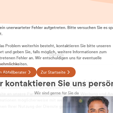
t ein unerwarteter Fehler aufgetreten. Bitte versuchen Sie es sp
t.
 das Problem weiterhin besteht, kontaktieren Sie bitte unseren
rt und geben Sie, falls möglich, weitere Informationen zum
Details
tretenen Fehler an. Wir entschuldigen uns für eventuelle
ehmlichkeiten.
 Abfallberater
Zur Startseite
ookies
u welcher
 kontaktieren Sie uns persö
 Inhalte und Anzeigen zu personalisieren, Funktionen für
dengruppe
e auf unsere Website zu analysieren. Außerdem geben wir I
Wir sind gerne für Sie da
te an unsere Partner für soziale Medien, Werbung und An
rmationen möglicherweise mit weiteren Daten zusammen, di
hören Sie?
hmen Ihrer Nutzung der Dienste gesammelt haben.