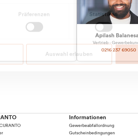
tkunde (inkl. MwSt.)
Präferenzen
Statistiken
tskunde (exkl. MwSt.)
Apilash Balanes
Vertrieb - Gewerbeku
0216 237 69050
Auswahl erlauben
RANTO
Informationen
 CURANTO
Gewerbeabfallordnung
er
Gutscheinbedingungen