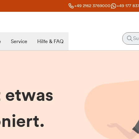
+49 2162 3769000
+49 177 83
e
Service
Hilfe & FAQ
t etwas
niert.