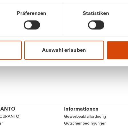
Präferenzen
Statistiken
Apilash Balanes
Vertrieb - Gewerbeku
0216 237 69050
Auswahl erlauben
RANTO
Informationen
 CURANTO
Gewerbeabfallordnung
er
Gutscheinbedingungen