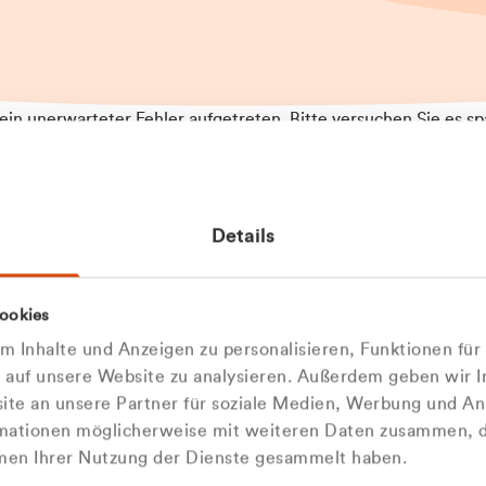
t ein unerwarteter Fehler aufgetreten. Bitte versuchen Sie es sp
t.
 das Problem weiterhin besteht, kontaktieren Sie bitte unseren
rt und geben Sie, falls möglich, weitere Informationen zum
Details
tretenen Fehler an. Wir entschuldigen uns für eventuelle
ehmlichkeiten.
 Abfallberater
Zur Startseite
ookies
 kontaktieren Sie uns persö
 Inhalte und Anzeigen zu personalisieren, Funktionen für
e auf unsere Website zu analysieren. Außerdem geben wir I
Wir sind gerne für Sie da
te an unsere Partner für soziale Medien, Werbung und An
rmationen möglicherweise mit weiteren Daten zusammen, di
hmen Ihrer Nutzung der Dienste gesammelt haben.