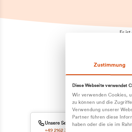
Es is
erneu
Falls
Suppo
Zustimmung
aufge
Unann
Zum
Diese Webseite verwendet C
Oder
Wir verwenden Cookies, um
zu können und die Zugriff
Verwendung unserer Websi
Partner führen diese Info
Unsere Service-Hotline
haben oder die sie im Ra
+49 2162 3769000