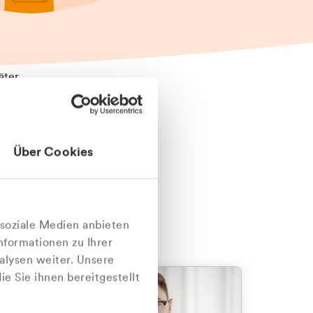
äter
Über Cookies
nlich
 soziale Medien anbieten
nformationen zu Ihrer
alysen weiter. Unsere
e Sie ihnen bereitgestellt