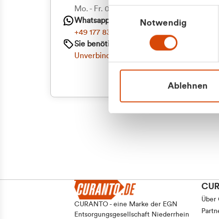
Mo. - Fr. 08.00 - 16:30 Uhr
Einwilligungsauswahl
Whatsapp
Notwendig
+49 177 8376058
Sie benötigen ein individuelles Angebot?
Unverbindliche Anfrage stellen
Ablehnen
CU
Über
CURANTO - eine Marke der EGN
Partn
Entsorgungsgesellschaft Niederrhein