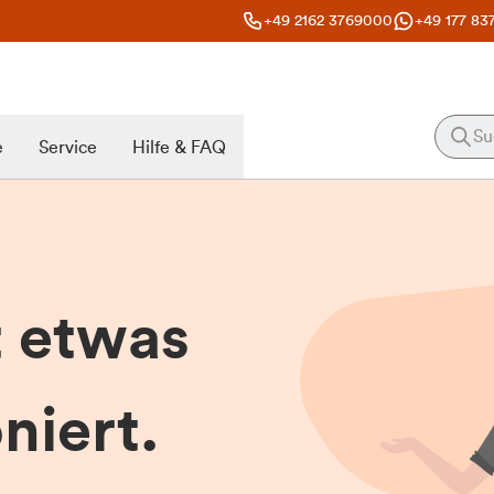
+49 2162 3769000
+49 177 83
e
Service
Hilfe & FAQ
t etwas
niert.