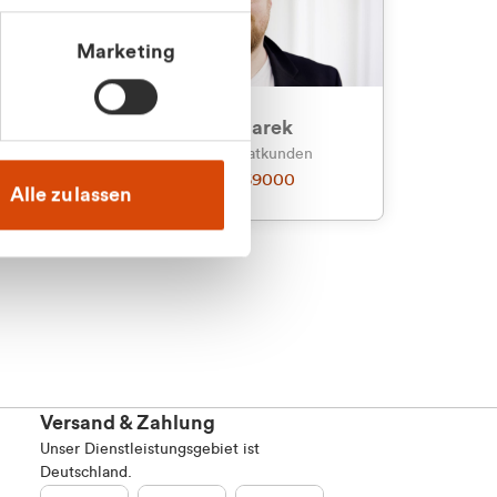
Marketing
an
Julian Marek
nden
Vertrieb - Privatkunden
0216 237 69000
Alle zulassen
Versand & Zahlung
Unser Dienstleistungsgebiet ist
Deutschland.