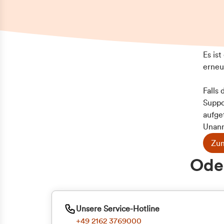
Es is
erneu
Falls
Suppo
aufge
Unann
Zum
Z
Oder
Kun
ge
Unsere Service-Hotline
+49 2162 3769000