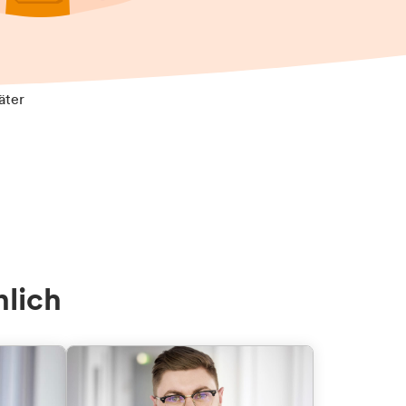
äter
nlich