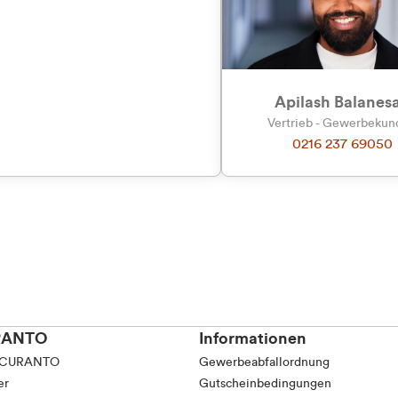
tkunde (inkl. MwSt.)
tskunde (exkl. MwSt.)
Apilash Balanes
Vertrieb - Gewerbeku
0216 237 69050
RANTO
Informationen
 CURANTO
Gewerbeabfallordnung
er
Gutscheinbedingungen