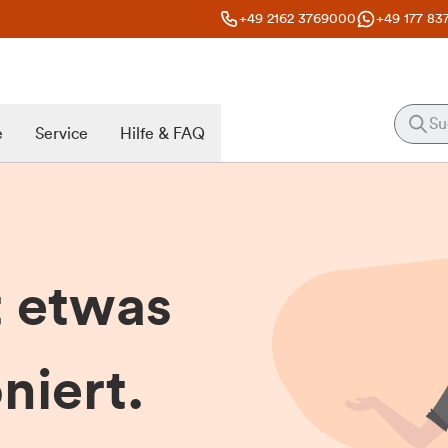
+49 2162 3769000
+49 177 83
e
Service
Hilfe & FAQ
t etwas
niert.