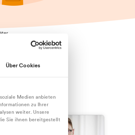
äter
Über Cookies
nlich
 soziale Medien anbieten
nformationen zu Ihrer
alysen weiter. Unsere
e Sie ihnen bereitgestellt