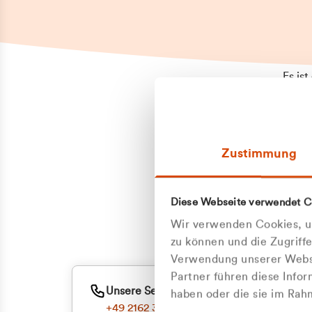
Es is
erneu
Falls
Suppo
Zustimmung
aufge
Unann
Zum
Diese Webseite verwendet C
Z
Oder
Wir verwenden Cookies, um
Kun
zu können und die Zugriff
Verwendung unserer Websi
Partner führen diese Info
ge
Unsere Service-Hotline
haben oder die sie im Ra
+49 2162 3769000