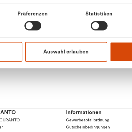
tkunde (inkl. MwSt.)
Präferenzen
Statistiken
tskunde (exkl. MwSt.)
Apilash Balanes
Vertrieb - Gewerbeku
0216 237 69050
Auswahl erlauben
RANTO
Informationen
 CURANTO
Gewerbeabfallordnung
er
Gutscheinbedingungen