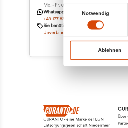
Priva
Mo. - Fr. 08.00 - 16:30 Uhr
Einwilligungsauswahl
Whatsapp
Notwendig
Geschäf
+49 177 8376058
Sie benötigen ein individuelles Angebot?
Unverbindliche Anfrage stellen
Ablehnen
CU
Über
CURANTO - eine Marke der EGN
Partn
Entsorgungsgesellschaft Niederrhein