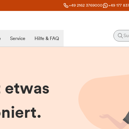
+49 2162 3769000
+49 177 83
e
Service
Hilfe & FAQ
t etwas
niert.