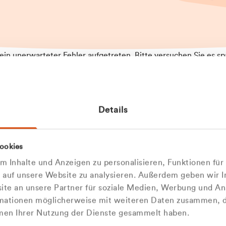
t ein unerwarteter Fehler aufgetreten. Bitte versuchen Sie es sp
t.
 das Problem weiterhin besteht, kontaktieren Sie bitte unseren
rt und geben Sie, falls möglich, weitere Informationen zum
Details
tretenen Fehler an. Wir entschuldigen uns für eventuelle
ehmlichkeiten.
 Abfallberater
Zur Startseite
ookies
u welcher
 kontaktieren Sie uns persö
 Inhalte und Anzeigen zu personalisieren, Funktionen für
dengruppe
e auf unsere Website zu analysieren. Außerdem geben wir I
Wir sind gerne für Sie da
te an unsere Partner für soziale Medien, Werbung und An
rmationen möglicherweise mit weiteren Daten zusammen, di
hören Sie?
hmen Ihrer Nutzung der Dienste gesammelt haben.