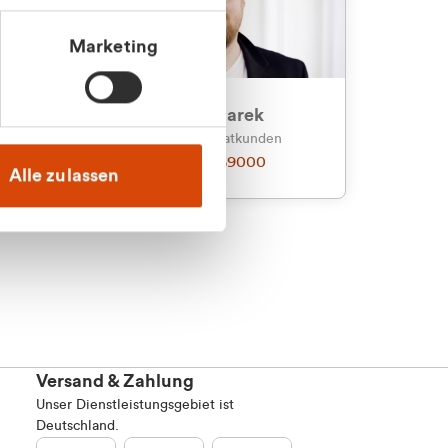
Marketing
an
Julian Marek
nden
Vertrieb - Privatkunden
0216 237 69000
Alle zulassen
Versand & Zahlung
Unser Dienstleistungsgebiet ist
Deutschland.