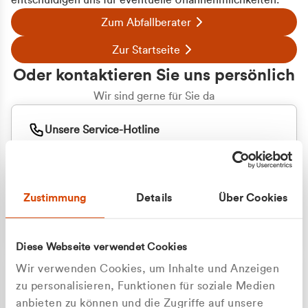
entschuldigen uns für eventuelle Unannehmlichkeiten.
Zum Abfallberater
Zur Startseite
Oder kontaktieren Sie uns persönlich
Wir sind gerne für Sie da
Unsere Service-Hotline
+49 2162 3769000
Mo. - Fr. 08.00 - 16:30 Uhr
Whatsapp
+49 177 8376058
Zustimmung
Details
Über Cookies
Sie benötigen ein individuelles Angebot?
Unverbindliche Anfrage stellen
Diese Webseite verwendet Cookies
Wir verwenden Cookies, um Inhalte und Anzeigen
zu personalisieren, Funktionen für soziale Medien
anbieten zu können und die Zugriffe auf unsere