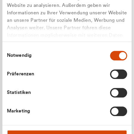
Website zu analysieren. Außerdem geben wir
Informationen zu Ihrer Verwendung unserer Website
an unsere Partner für soziale Medien, Werbung und
Analysen weiter. Unsere Partner führen diese
Apilash Balanesan
Informationen möglicherweise mit weiteren Daten
Vertrieb - Gewerbekunden
Zu welcher Kundengruppe
zusammen, die Sie ihnen bereitgestellt haben oder
0216 237 69050
Einwilligungsauswahl
die sie im Rahmen Ihrer Nutzung der Dienste
gehören Sie?
Notwendig
gesammelt haben.
Privatkunde (inkl. MwSt.)
Präferenzen
Geschäftskunde (exkl. MwSt.)
Statistiken
Julian Marek
Marketing
Vertrieb - Privatkunden
0216 237 69000