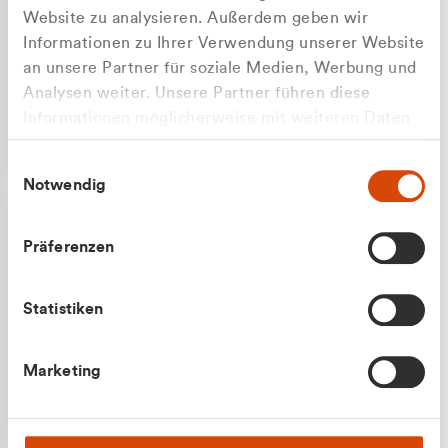
Website zu analysieren. Außerdem geben wir
Informationen zu Ihrer Verwendung unserer Website
an unsere Partner für soziale Medien, Werbung und
Analysen weiter. Unsere Partner führen diese
Apilash Balanesan
Informationen möglicherweise mit weiteren Daten
Vertrieb - Gewerbekunden
Zu welcher Kundengruppe
zusammen, die Sie ihnen bereitgestellt haben oder
0216 237 69050
Einwilligungsauswahl
die sie im Rahmen Ihrer Nutzung der Dienste
gehören Sie?
Notwendig
gesammelt haben.
Privatkunde (inkl. MwSt.)
Präferenzen
Geschäftskunde (exkl. MwSt.)
Statistiken
Julian Marek
Marketing
Vertrieb - Privatkunden
0216 237 69000