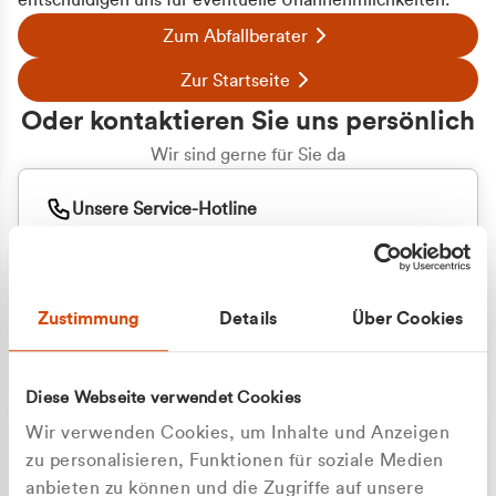
entschuldigen uns für eventuelle Unannehmlichkeiten.
Zum Abfallberater
Zur Startseite
Oder kontaktieren Sie uns persönlich
Wir sind gerne für Sie da
Unsere Service-Hotline
+49 2162 3769000
Mo. - Fr. 08.00 - 16:30 Uhr
Whatsapp
+49 177 8376058
Zustimmung
Details
Über Cookies
Sie benötigen ein individuelles Angebot?
Unverbindliche Anfrage stellen
Diese Webseite verwendet Cookies
Wir verwenden Cookies, um Inhalte und Anzeigen
zu personalisieren, Funktionen für soziale Medien
anbieten zu können und die Zugriffe auf unsere