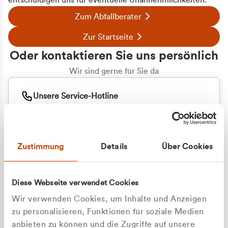
entschuldigen uns für eventuelle Unannehmlichkeiten.
Zum Abfallberater
Zur Startseite
Oder kontaktieren Sie uns persönlich
Wir sind gerne für Sie da
Unsere Service-Hotline
+49 2162 3769000
Mo. - Fr. 08.00 - 16:30 Uhr
Whatsapp
+49 177 8376058
Zustimmung
Details
Über Cookies
Sie benötigen ein individuelles Angebot?
Unverbindliche Anfrage stellen
Diese Webseite verwendet Cookies
Wir verwenden Cookies, um Inhalte und Anzeigen
zu personalisieren, Funktionen für soziale Medien
anbieten zu können und die Zugriffe auf unsere