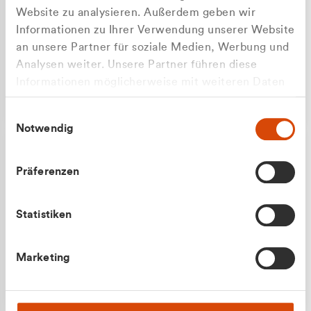
Website zu analysieren. Außerdem geben wir
Informationen zu Ihrer Verwendung unserer Website
an unsere Partner für soziale Medien, Werbung und
Analysen weiter. Unsere Partner führen diese
Apilash Balanesan
Informationen möglicherweise mit weiteren Daten
Vertrieb - Gewerbekunden
zusammen, die Sie ihnen bereitgestellt haben oder
0216 237 69050
Einwilligungsauswahl
die sie im Rahmen Ihrer Nutzung der Dienste
Notwendig
gesammelt haben.
Präferenzen
Statistiken
Julian Marek
Marketing
Vertrieb - Privatkunden
0216 237 69000