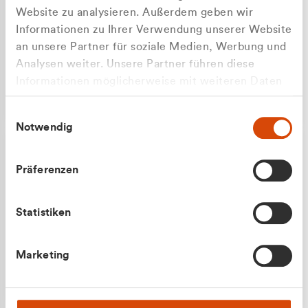
Website zu analysieren. Außerdem geben wir
Informationen zu Ihrer Verwendung unserer Website
an unsere Partner für soziale Medien, Werbung und
Analysen weiter. Unsere Partner führen diese
Apilash Balanesan
Informationen möglicherweise mit weiteren Daten
Vertrieb - Gewerbekunden
Zu welcher Kundengruppe
zusammen, die Sie ihnen bereitgestellt haben oder
0216 237 69050
Einwilligungsauswahl
die sie im Rahmen Ihrer Nutzung der Dienste
gehören Sie?
Notwendig
gesammelt haben.
Privatkunde (inkl. MwSt.)
Präferenzen
Geschäftskunde (exkl. MwSt.)
Statistiken
Julian Marek
Marketing
Vertrieb - Privatkunden
0216 237 69000