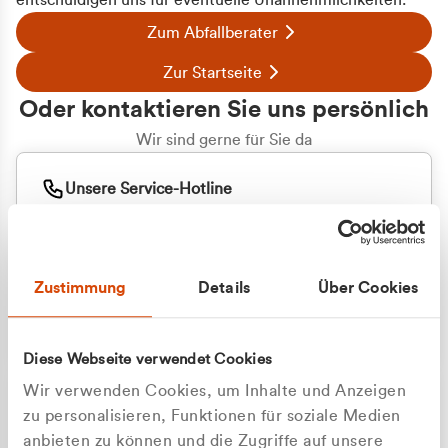
entschuldigen uns für eventuelle Unannehmlichkeiten.
Zum Abfallberater
Zur Startseite
Oder kontaktieren Sie uns persönlich
Wir sind gerne für Sie da
Unsere Service-Hotline
+49 2162 3769000
Mo. - Fr. 08.00 - 16:30 Uhr
Whatsapp
+49 177 8376058
Zustimmung
Details
Über Cookies
Sie benötigen ein individuelles Angebot?
Unverbindliche Anfrage stellen
Diese Webseite verwendet Cookies
Wir verwenden Cookies, um Inhalte und Anzeigen
zu personalisieren, Funktionen für soziale Medien
anbieten zu können und die Zugriffe auf unsere