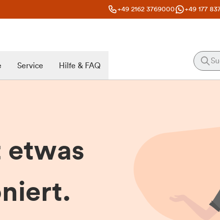
+49 2162 3769000
+49 177 83
e
Service
Hilfe & FAQ
t etwas
niert.