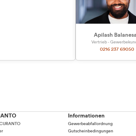
tkunde (inkl. MwSt.)
Präferenzen
Statistiken
tskunde (exkl. MwSt.)
Apilash Balanes
Vertrieb - Gewerbeku
0216 237 69050
Auswahl erlauben
RANTO
Informationen
 CURANTO
Gewerbeabfallordnung
er
Gutscheinbedingungen