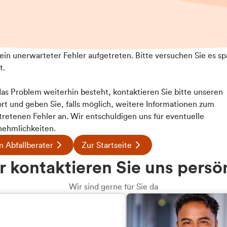
t ein unerwarteter Fehler aufgetreten. Bitte versuchen Sie es sp
t.
 das Problem weiterhin besteht, kontaktieren Sie bitte unseren
rt und geben Sie, falls möglich, weitere Informationen zum
Details
tretenen Fehler an. Wir entschuldigen uns für eventuelle
ehmlichkeiten.
 Abfallberater
Zur Startseite
ookies
u welcher
 kontaktieren Sie uns persö
 Inhalte und Anzeigen zu personalisieren, Funktionen für
dengruppe
e auf unsere Website zu analysieren. Außerdem geben wir I
Wir sind gerne für Sie da
te an unsere Partner für soziale Medien, Werbung und An
rmationen möglicherweise mit weiteren Daten zusammen, di
hören Sie?
hmen Ihrer Nutzung der Dienste gesammelt haben.