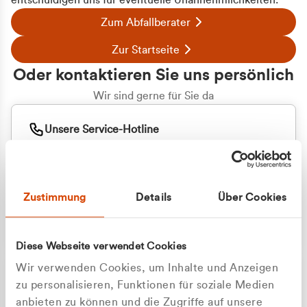
entschuldigen uns für eventuelle Unannehmlichkeiten.
Zum Abfallberater
Zur Startseite
Oder kontaktieren Sie uns persönlich
Wir sind gerne für Sie da
Unsere Service-Hotline
+49 2162 3769000
Mo. - Fr. 08.00 - 16:30 Uhr
Whatsapp
+49 177 8376058
Zustimmung
Details
Über Cookies
Sie benötigen ein individuelles Angebot?
Unverbindliche Anfrage stellen
Diese Webseite verwendet Cookies
Wir verwenden Cookies, um Inhalte und Anzeigen
zu personalisieren, Funktionen für soziale Medien
anbieten zu können und die Zugriffe auf unsere