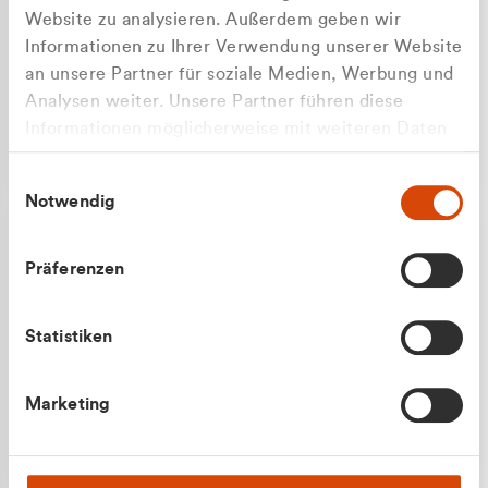
Website zu analysieren. Außerdem geben wir
Informationen zu Ihrer Verwendung unserer Website
an unsere Partner für soziale Medien, Werbung und
Analysen weiter. Unsere Partner führen diese
Apilash Balanesan
Informationen möglicherweise mit weiteren Daten
Vertrieb - Gewerbekunden
Zu welcher Kundengruppe
zusammen, die Sie ihnen bereitgestellt haben oder
0216 237 69050
Einwilligungsauswahl
die sie im Rahmen Ihrer Nutzung der Dienste
gehören Sie?
Notwendig
gesammelt haben.
Privatkunde (inkl. MwSt.)
Präferenzen
Geschäftskunde (exkl. MwSt.)
Statistiken
Julian Marek
Marketing
Vertrieb - Privatkunden
0216 237 69000