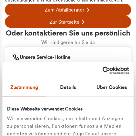
entschuldigen uns für eventuelle Unannehmlichkeiten.
Zum Abfallberater
Zur Startseite
Oder kontaktieren Sie uns persönlich
Wir sind gerne für Sie da
Unsere Service-Hotline
+49 2162 3769000
Mo. - Fr. 08.00 - 16:30 Uhr
Whatsapp
+49 177 8376058
Zustimmung
Details
Über Cookies
Sie benötigen ein individuelles Angebot?
Unverbindliche Anfrage stellen
Diese Webseite verwendet Cookies
Wir verwenden Cookies, um Inhalte und Anzeigen
zu personalisieren, Funktionen für soziale Medien
anbieten zu können und die Zugriffe auf unsere