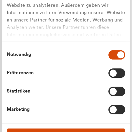
Website zu analysieren. Außerdem geben wir
Informationen zu Ihrer Verwendung unserer Website
an unsere Partner für soziale Medien, Werbung und
Analysen weiter. Unsere Partner führen diese
Apilash Balanesan
Informationen möglicherweise mit weiteren Daten
Vertrieb - Gewerbekunden
Zu welcher Kundengruppe
zusammen, die Sie ihnen bereitgestellt haben oder
0216 237 69050
Einwilligungsauswahl
die sie im Rahmen Ihrer Nutzung der Dienste
gehören Sie?
Notwendig
gesammelt haben.
Privatkunde (inkl. MwSt.)
Präferenzen
Geschäftskunde (exkl. MwSt.)
Statistiken
Julian Marek
Marketing
Vertrieb - Privatkunden
0216 237 69000