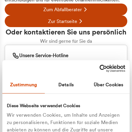
entschuldigen uns für eventuelle Unannehmlichkeiten.
Zum Abfallberater
Zur Startseite
Oder kontaktieren Sie uns persönlich
Wir sind gerne für Sie da
Unsere Service-Hotline
+49 2162 3769000
Mo. - Fr. 08.00 - 16:30 Uhr
Whatsapp
+49 177 8376058
Zustimmung
Details
Über Cookies
Sie benötigen ein individuelles Angebot?
Unverbindliche Anfrage stellen
Diese Webseite verwendet Cookies
Wir verwenden Cookies, um Inhalte und Anzeigen
zu personalisieren, Funktionen für soziale Medien
anbieten zu können und die Zugriffe auf unsere