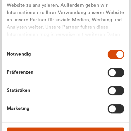
Website zu analysieren. Außerdem geben wir
Informationen zu Ihrer Verwendung unserer Website
an unsere Partner für soziale Medien, Werbung und
Analysen weiter. Unsere Partner führen diese
Apilash Balanesan
Informationen möglicherweise mit weiteren Daten
Vertrieb - Gewerbekunden
zusammen, die Sie ihnen bereitgestellt haben oder
0216 237 69050
Einwilligungsauswahl
die sie im Rahmen Ihrer Nutzung der Dienste
Notwendig
gesammelt haben.
Präferenzen
Statistiken
Julian Marek
Marketing
Vertrieb - Privatkunden
0216 237 69000