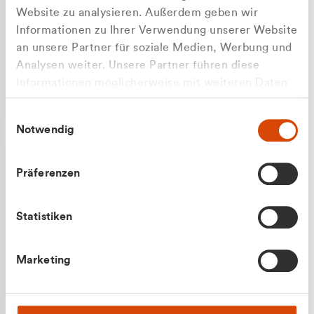
Website zu analysieren. Außerdem geben wir
Informationen zu Ihrer Verwendung unserer Website
an unsere Partner für soziale Medien, Werbung und
Analysen weiter. Unsere Partner führen diese
Apilash Balanesan
Informationen möglicherweise mit weiteren Daten
Vertrieb - Gewerbekunden
Zu welcher Kundengruppe
zusammen, die Sie ihnen bereitgestellt haben oder
0216 237 69050
Einwilligungsauswahl
die sie im Rahmen Ihrer Nutzung der Dienste
gehören Sie?
Notwendig
gesammelt haben.
Privatkunde (inkl. MwSt.)
Präferenzen
Geschäftskunde (exkl. MwSt.)
Statistiken
Julian Marek
Marketing
Vertrieb - Privatkunden
0216 237 69000