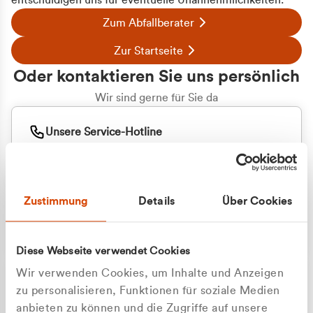
entschuldigen uns für eventuelle Unannehmlichkeiten.
Zum Abfallberater
Zur Startseite
Oder kontaktieren Sie uns persönlich
Wir sind gerne für Sie da
Unsere Service-Hotline
+49 2162 3769000
Mo. - Fr. 08.00 - 16:30 Uhr
Whatsapp
+49 177 8376058
Zustimmung
Details
Über Cookies
Sie benötigen ein individuelles Angebot?
Unverbindliche Anfrage stellen
Diese Webseite verwendet Cookies
Wir verwenden Cookies, um Inhalte und Anzeigen
zu personalisieren, Funktionen für soziale Medien
anbieten zu können und die Zugriffe auf unsere