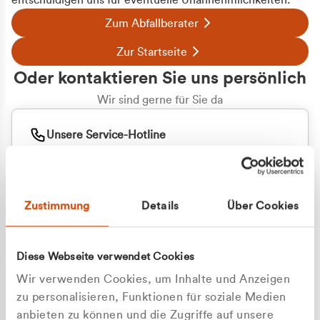
entschuldigen uns für eventuelle Unannehmlichkeiten.
Zum Abfallberater
Zur Startseite
Oder kontaktieren Sie uns persönlich
Wir sind gerne für Sie da
Unsere Service-Hotline
+49 2162 3769000
Mo. - Fr. 08.00 - 16:30 Uhr
Whatsapp
+49 177 8376058
Zustimmung
Details
Über Cookies
Sie benötigen ein individuelles Angebot?
Unverbindliche Anfrage stellen
Diese Webseite verwendet Cookies
Wir verwenden Cookies, um Inhalte und Anzeigen
zu personalisieren, Funktionen für soziale Medien
anbieten zu können und die Zugriffe auf unsere