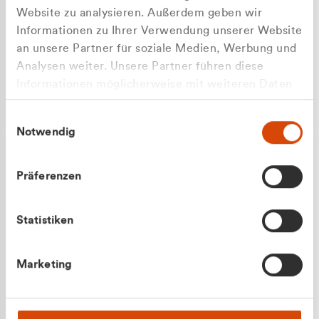
Website zu analysieren. Außerdem geben wir
Informationen zu Ihrer Verwendung unserer Website
an unsere Partner für soziale Medien, Werbung und
Analysen weiter. Unsere Partner führen diese
Apilash Balanesan
Informationen möglicherweise mit weiteren Daten
Vertrieb - Gewerbekunden
Zu welcher Kundengruppe
zusammen, die Sie ihnen bereitgestellt haben oder
0216 237 69050
Einwilligungsauswahl
die sie im Rahmen Ihrer Nutzung der Dienste
gehören Sie?
Notwendig
gesammelt haben.
Privatkunde (inkl. MwSt.)
Präferenzen
Geschäftskunde (exkl. MwSt.)
Statistiken
Julian Marek
Marketing
Vertrieb - Privatkunden
0216 237 69000