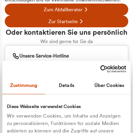
entschuldigen uns für eventuelle Unannehmlichkeiten.
Zum Abfallberater
Zur Startseite
Oder kontaktieren Sie uns persönlich
Wir sind gerne für Sie da
Unsere Service-Hotline
+49 2162 3769000
Mo. - Fr. 08.00 - 16:30 Uhr
Whatsapp
+49 177 8376058
Zustimmung
Details
Über Cookies
Sie benötigen ein individuelles Angebot?
Unverbindliche Anfrage stellen
Diese Webseite verwendet Cookies
Wir verwenden Cookies, um Inhalte und Anzeigen
zu personalisieren, Funktionen für soziale Medien
anbieten zu können und die Zugriffe auf unsere