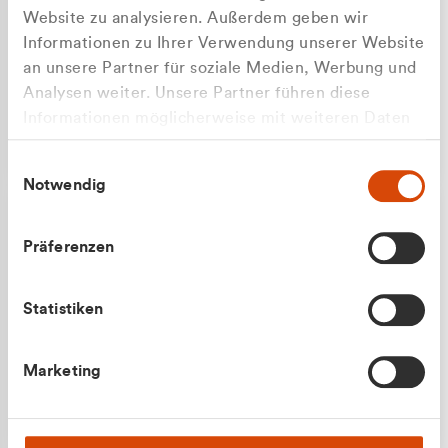
Website zu analysieren. Außerdem geben wir
Informationen zu Ihrer Verwendung unserer Website
an unsere Partner für soziale Medien, Werbung und
Analysen weiter. Unsere Partner führen diese
Apilash Balanesan
Informationen möglicherweise mit weiteren Daten
Vertrieb - Gewerbekunden
Zu welcher Kundengruppe
zusammen, die Sie ihnen bereitgestellt haben oder
0216 237 69050
Einwilligungsauswahl
die sie im Rahmen Ihrer Nutzung der Dienste
gehören Sie?
Notwendig
gesammelt haben.
Privatkunde (inkl. MwSt.)
Präferenzen
Geschäftskunde (exkl. MwSt.)
Statistiken
Julian Marek
Marketing
Vertrieb - Privatkunden
0216 237 69000