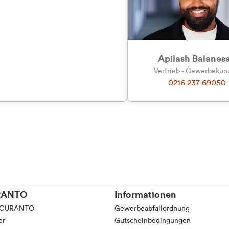
tkunde (inkl. MwSt.)
tskunde (exkl. MwSt.)
Apilash Balanes
Vertrieb - Gewerbeku
0216 237 69050
RANTO
Informationen
 CURANTO
Gewerbeabfallordnung
er
Gutscheinbedingungen