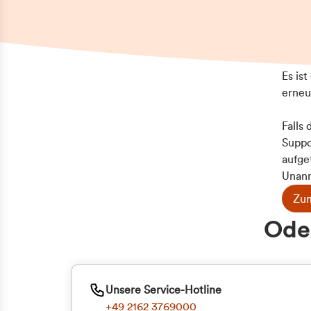
Es is
erneu
Falls
Suppo
aufge
Unann
Zum
Z
Oder
Kun
ge
Unsere Service-Hotline
+49 2162 3769000