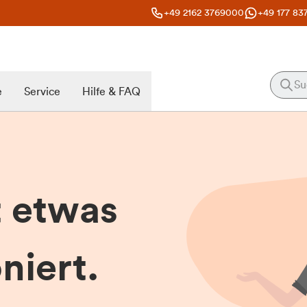
+49 2162 3769000
+49 177 83
e
Service
Hilfe & FAQ
t etwas
niert.