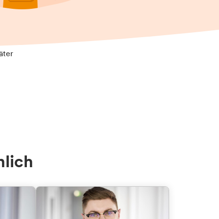
äter
nlich