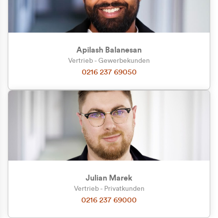
Apilash Balanesan
Vertrieb - Gewerbekunden
Zu welcher Kundengruppe
0216 237 69050
gehören Sie?
Privatkunde (inkl. MwSt.)
Geschäftskunde (exkl. MwSt.)
Julian Marek
Vertrieb - Privatkunden
0216 237 69000