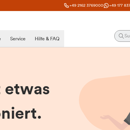
+49 2162 3769000
+49 177 83
e
Service
Hilfe & FAQ
t etwas
niert.