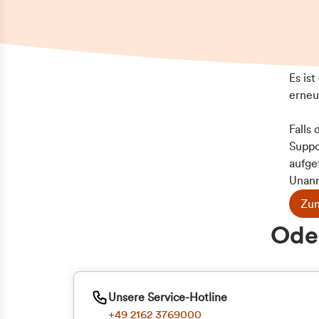
Es is
erneu
Falls
Suppo
aufge
Unann
Zum
Oder
Unsere Service-Hotline
+49 2162 3769000