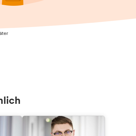
äter
nlich