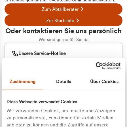
entschuldigen uns für eventuelle Unannehmlichkeiten.
Zum Abfallberater
Zur Startseite
Oder kontaktieren Sie uns persönlich
Wir sind gerne für Sie da
Unsere Service-Hotline
+49 2162 3769000
Mo. - Fr. 08.00 - 16:30 Uhr
Whatsapp
+49 177 8376058
Zustimmung
Details
Über Cookies
Sie benötigen ein individuelles Angebot?
Unverbindliche Anfrage stellen
Diese Webseite verwendet Cookies
Wir verwenden Cookies, um Inhalte und Anzeigen
zu personalisieren, Funktionen für soziale Medien
anbieten zu können und die Zugriffe auf unsere