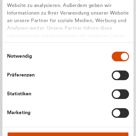
Website zu analysieren. Außerdem geben wir
Informationen zu Ihrer Verwendung unserer Website
an unsere Partner für soziale Medien, Werbung und
Analysen weiter. Unsere Partner führen diese
Apilash Balanesan
Informationen möglicherweise mit weiteren Daten
Vertrieb - Gewerbekunden
Zu welcher Kundengruppe
zusammen, die Sie ihnen bereitgestellt haben oder
0216 237 69050
Einwilligungsauswahl
die sie im Rahmen Ihrer Nutzung der Dienste
gehören Sie?
Notwendig
gesammelt haben.
Privatkunde (inkl. MwSt.)
Präferenzen
Geschäftskunde (exkl. MwSt.)
Statistiken
Julian Marek
Marketing
Vertrieb - Privatkunden
0216 237 69000