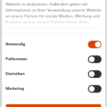
Website zu analysieren. Außerdem geben wir
Informationen zu Ihrer Verwendung unserer Website
an unsere Partner für soziale Medien, Werbung und
Analysen weiter. Unsere Partner führen diese
Apilash Balanesan
Informationen möglicherweise mit weiteren Daten
Vertrieb - Gewerbekunden
zusammen, die Sie ihnen bereitgestellt haben oder
0216 237 69050
Einwilligungsauswahl
die sie im Rahmen Ihrer Nutzung der Dienste
Notwendig
gesammelt haben.
Präferenzen
Statistiken
Julian Marek
Marketing
Vertrieb - Privatkunden
0216 237 69000