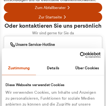
entschuldigen uns für eventuelle Unannehmlichkeiten.
Zum Abfallberater
Zur Startseite
Oder kontaktieren Sie uns persönlich
Wir sind gerne für Sie da
Unsere Service-Hotline
+49 2162 3769000
Mo. - Fr. 08.00 - 16:30 Uhr
Whatsapp
+49 177 8376058
Zustimmung
Details
Über Cookies
Sie benötigen ein individuelles Angebot?
Unverbindliche Anfrage stellen
Diese Webseite verwendet Cookies
Wir verwenden Cookies, um Inhalte und Anzeigen
zu personalisieren, Funktionen für soziale Medien
anbieten zu können und die Zugriffe auf unsere