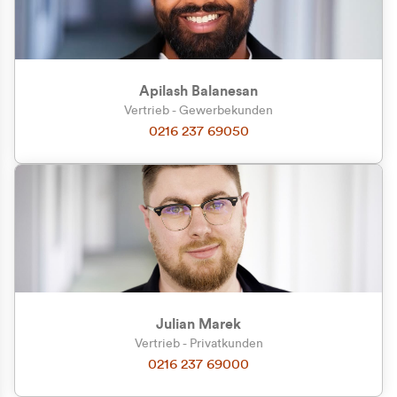
Apilash Balanesan
Vertrieb - Gewerbekunden
Zu welcher Kundengruppe
0216 237 69050
gehören Sie?
Privatkunde (inkl. MwSt.)
Geschäftskunde (exkl. MwSt.)
Julian Marek
Vertrieb - Privatkunden
0216 237 69000