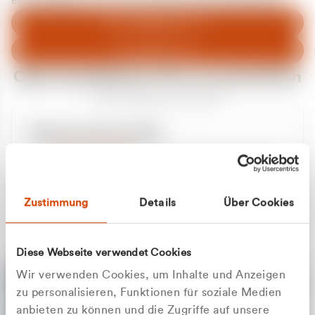
entschuldigen uns für eventuelle Unannehmlichkeiten.
Zum Abfallberater
Zur Startseite
Oder kontaktieren Sie uns persönlich
Wir sind gerne für Sie da
Unsere Service-Hotline
+49 2162 3769000
Mo. - Fr. 08.00 - 16:30 Uhr
Whatsapp
+49 177 8376058
Zustimmung
Details
Über Cookies
Sie benötigen ein individuelles Angebot?
Unverbindliche Anfrage stellen
Diese Webseite verwendet Cookies
Wir verwenden Cookies, um Inhalte und Anzeigen
zu personalisieren, Funktionen für soziale Medien
anbieten zu können und die Zugriffe auf unsere