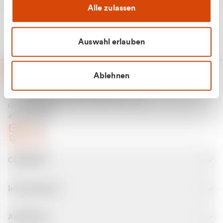
Alle zulassen
Auswahl erlauben
Ablehnen
CURANTO - eine Marke der EGN
Entsorgungsgesellschaft Niederrhein mbH
Greefsallee 1-5
41747 Viersen
E-Mail
Kontakt
CURANTO
Informationen
Abfallarten