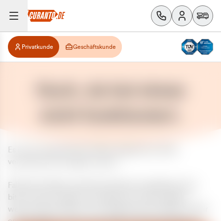
Privatkunde
Geschäftskunde
Huch, da hat etwas
nicht funktioniert.
Es ist ein unerwarteter Fehler aufgetreten. Bitte
versuchen Sie es später erneut.
Falls das Problem weiterhin besteht, kontaktieren Sie
bitte unseren Support und geben Sie, falls möglich,
weitere Informationen zum aufgetretenen Fehler an. Wir