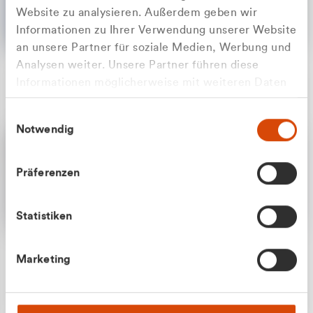
Website zu analysieren. Außerdem geben wir
Informationen zu Ihrer Verwendung unserer Website
an unsere Partner für soziale Medien, Werbung und
Analysen weiter. Unsere Partner führen diese
Apilash Balanesan
Informationen möglicherweise mit weiteren Daten
Vertrieb - Gewerbekunden
Zu welcher Kundengruppe
zusammen, die Sie ihnen bereitgestellt haben oder
0216 237 69050
Einwilligungsauswahl
die sie im Rahmen Ihrer Nutzung der Dienste
gehören Sie?
Notwendig
gesammelt haben.
Privatkunde (inkl. MwSt.)
Präferenzen
Geschäftskunde (exkl. MwSt.)
Statistiken
Julian Marek
Marketing
Vertrieb - Privatkunden
0216 237 69000