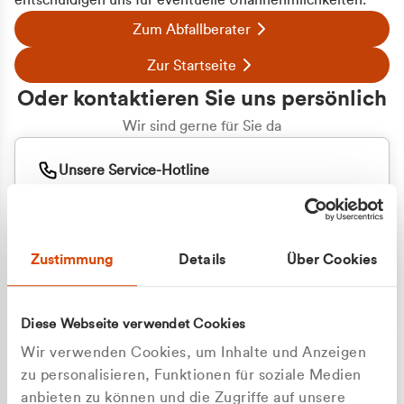
entschuldigen uns für eventuelle Unannehmlichkeiten.
Zum Abfallberater
Zur Startseite
Oder kontaktieren Sie uns persönlich
Wir sind gerne für Sie da
Unsere Service-Hotline
+49 2162 3769000
Mo. - Fr. 08.00 - 16:30 Uhr
Whatsapp
+49 177 8376058
Zustimmung
Details
Über Cookies
Sie benötigen ein individuelles Angebot?
Unverbindliche Anfrage stellen
Diese Webseite verwendet Cookies
Wir verwenden Cookies, um Inhalte und Anzeigen
zu personalisieren, Funktionen für soziale Medien
anbieten zu können und die Zugriffe auf unsere