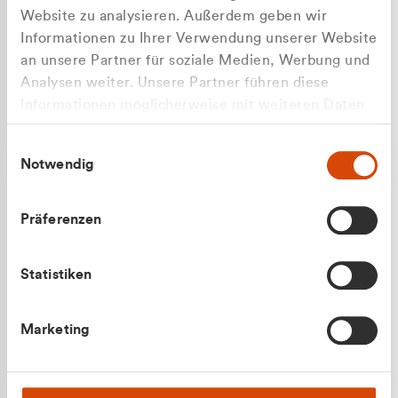
Website zu analysieren. Außerdem geben wir
Informationen zu Ihrer Verwendung unserer Website
an unsere Partner für soziale Medien, Werbung und
Analysen weiter. Unsere Partner führen diese
Apilash Balanesan
Informationen möglicherweise mit weiteren Daten
Vertrieb - Gewerbekunden
zusammen, die Sie ihnen bereitgestellt haben oder
0216 237 69050
Einwilligungsauswahl
die sie im Rahmen Ihrer Nutzung der Dienste
Notwendig
gesammelt haben.
Präferenzen
Statistiken
Julian Marek
Marketing
Vertrieb - Privatkunden
0216 237 69000