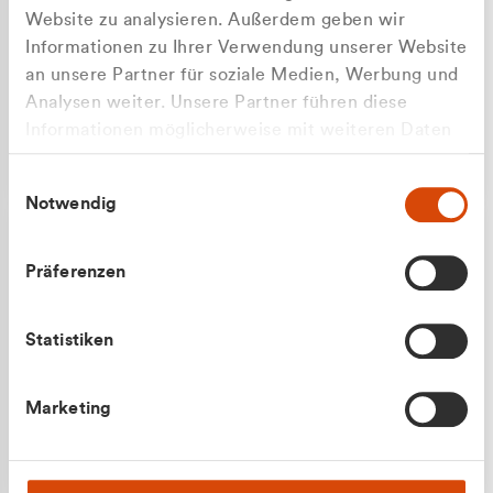
Website zu analysieren. Außerdem geben wir
Informationen zu Ihrer Verwendung unserer Website
an unsere Partner für soziale Medien, Werbung und
Analysen weiter. Unsere Partner führen diese
Apilash Balanesan
Informationen möglicherweise mit weiteren Daten
Vertrieb - Gewerbekunden
zusammen, die Sie ihnen bereitgestellt haben oder
0216 237 69050
Einwilligungsauswahl
die sie im Rahmen Ihrer Nutzung der Dienste
Notwendig
gesammelt haben.
Präferenzen
Statistiken
Julian Marek
Marketing
Vertrieb - Privatkunden
0216 237 69000