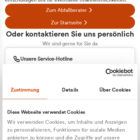
entschuldigen uns für eventuelle Unannehmlichkeiten.
Zum Abfallberater
Zur Startseite
Oder kontaktieren Sie uns persönlich
Wir sind gerne für Sie da
Unsere Service-Hotline
+49 2162 3769000
Mo. - Fr. 08.00 - 16:30 Uhr
Whatsapp
+49 177 8376058
Zustimmung
Details
Über Cookies
Sie benötigen ein individuelles Angebot?
Unverbindliche Anfrage stellen
Diese Webseite verwendet Cookies
Wir verwenden Cookies, um Inhalte und Anzeigen
zu personalisieren, Funktionen für soziale Medien
anbieten zu können und die Zugriffe auf unsere