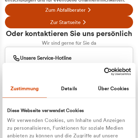
entschuldigen uns für eventuelle Unannehmlichkeiten.
Zum Abfallberater
Zur Startseite
Oder kontaktieren Sie uns persönlich
Wir sind gerne für Sie da
Unsere Service-Hotline
+49 2162 3769000
Mo. - Fr. 08.00 - 16:30 Uhr
Whatsapp
+49 177 8376058
Zustimmung
Details
Über Cookies
Sie benötigen ein individuelles Angebot?
Unverbindliche Anfrage stellen
Diese Webseite verwendet Cookies
Wir verwenden Cookies, um Inhalte und Anzeigen
zu personalisieren, Funktionen für soziale Medien
anbieten zu können und die Zugriffe auf unsere