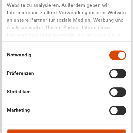
Website zu analysieren. Außerdem geben wir
Informationen zu Ihrer Verwendung unserer Website
an unsere Partner für soziale Medien, Werbung und
Analysen weiter. Unsere Partner führen diese
Apilash Balanesan
Informationen möglicherweise mit weiteren Daten
Vertrieb - Gewerbekunden
Zu welcher Kundengruppe
zusammen, die Sie ihnen bereitgestellt haben oder
0216 237 69050
Einwilligungsauswahl
die sie im Rahmen Ihrer Nutzung der Dienste
gehören Sie?
Notwendig
gesammelt haben.
Privatkunde (inkl. MwSt.)
Präferenzen
Geschäftskunde (exkl. MwSt.)
Statistiken
Julian Marek
Marketing
Vertrieb - Privatkunden
0216 237 69000