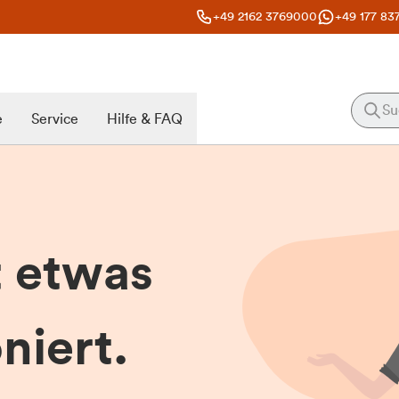
+49 2162 3769000
+49 177 83
e
Service
Hilfe & FAQ
t etwas
niert.