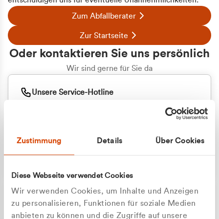
entschuldigen uns für eventuelle Unannehmlichkeiten.
Zum Abfallberater
Zur Startseite
Oder kontaktieren Sie uns persönlich
Wir sind gerne für Sie da
Unsere Service-Hotline
+49 2162 3769000
Mo. - Fr. 08.00 - 16:30 Uhr
Whatsapp
+49 177 8376058
Zustimmung
Details
Über Cookies
Sie benötigen ein individuelles Angebot?
Unverbindliche Anfrage stellen
Diese Webseite verwendet Cookies
Wir verwenden Cookies, um Inhalte und Anzeigen
zu personalisieren, Funktionen für soziale Medien
anbieten zu können und die Zugriffe auf unsere