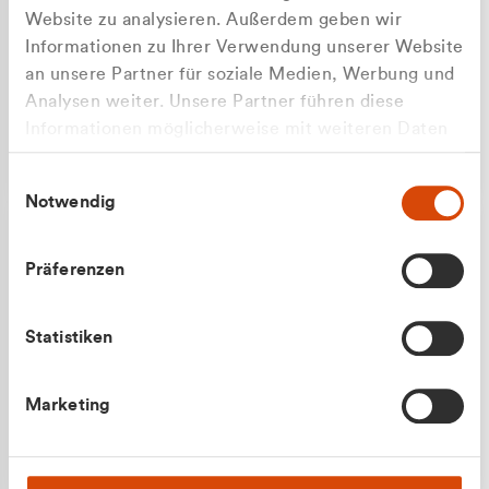
Website zu analysieren. Außerdem geben wir
Informationen zu Ihrer Verwendung unserer Website
an unsere Partner für soziale Medien, Werbung und
Analysen weiter. Unsere Partner führen diese
Apilash Balanesan
Informationen möglicherweise mit weiteren Daten
Vertrieb - Gewerbekunden
Zu welcher Kundengruppe
zusammen, die Sie ihnen bereitgestellt haben oder
0216 237 69050
Einwilligungsauswahl
die sie im Rahmen Ihrer Nutzung der Dienste
gehören Sie?
Notwendig
gesammelt haben.
Privatkunde (inkl. MwSt.)
Präferenzen
Geschäftskunde (exkl. MwSt.)
Statistiken
Julian Marek
Marketing
Vertrieb - Privatkunden
0216 237 69000