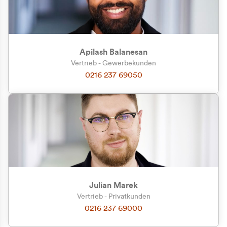
Apilash Balanesan
Vertrieb - Gewerbekunden
Zu welcher Kundengruppe
0216 237 69050
gehören Sie?
Privatkunde (inkl. MwSt.)
Geschäftskunde (exkl. MwSt.)
Julian Marek
Vertrieb - Privatkunden
0216 237 69000