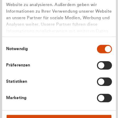
Website zu analysieren. Außerdem geben wir
Informationen zu Ihrer Verwendung unserer Website
an unsere Partner für soziale Medien, Werbung und
Analysen weiter. Unsere Partner führen diese
Apilash Balanesan
Informationen möglicherweise mit weiteren Daten
Vertrieb - Gewerbekunden
Zu welcher Kundengruppe
zusammen, die Sie ihnen bereitgestellt haben oder
0216 237 69050
Einwilligungsauswahl
die sie im Rahmen Ihrer Nutzung der Dienste
gehören Sie?
Notwendig
gesammelt haben.
Privatkunde (inkl. MwSt.)
Präferenzen
Geschäftskunde (exkl. MwSt.)
Statistiken
Julian Marek
Marketing
Vertrieb - Privatkunden
0216 237 69000