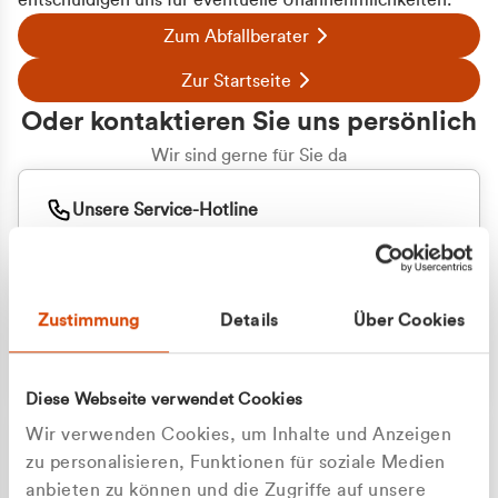
entschuldigen uns für eventuelle Unannehmlichkeiten.
Zum Abfallberater
Zur Startseite
Oder kontaktieren Sie uns persönlich
Wir sind gerne für Sie da
Unsere Service-Hotline
+49 2162 3769000
Mo. - Fr. 08.00 - 16:30 Uhr
Whatsapp
+49 177 8376058
Zustimmung
Details
Über Cookies
Sie benötigen ein individuelles Angebot?
Unverbindliche Anfrage stellen
Diese Webseite verwendet Cookies
Wir verwenden Cookies, um Inhalte und Anzeigen
zu personalisieren, Funktionen für soziale Medien
anbieten zu können und die Zugriffe auf unsere