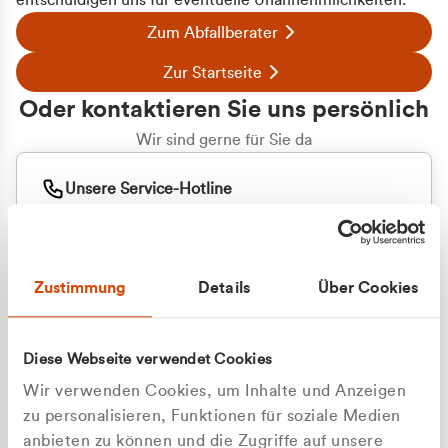
entschuldigen uns für eventuelle Unannehmlichkeiten.
Zum Abfallberater
Zur Startseite
Oder kontaktieren Sie uns persönlich
Wir sind gerne für Sie da
Unsere Service-Hotline
+49 2162 3769000
Mo. - Fr. 08.00 - 16:30 Uhr
Whatsapp
+49 177 8376058
Zustimmung
Details
Über Cookies
Sie benötigen ein individuelles Angebot?
Unverbindliche Anfrage stellen
Diese Webseite verwendet Cookies
Wir verwenden Cookies, um Inhalte und Anzeigen
zu personalisieren, Funktionen für soziale Medien
anbieten zu können und die Zugriffe auf unsere