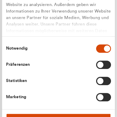
Website zu analysieren. Außerdem geben wir
Informationen zu Ihrer Verwendung unserer Website
an unsere Partner für soziale Medien, Werbung und
Analysen weiter. Unsere Partner führen diese
Apilash Balanesan
Informationen möglicherweise mit weiteren Daten
Vertrieb - Gewerbekunden
Zu welcher Kundengruppe
zusammen, die Sie ihnen bereitgestellt haben oder
0216 237 69050
Einwilligungsauswahl
die sie im Rahmen Ihrer Nutzung der Dienste
gehören Sie?
Notwendig
gesammelt haben.
Privatkunde (inkl. MwSt.)
Präferenzen
Geschäftskunde (exkl. MwSt.)
Statistiken
Julian Marek
Marketing
Vertrieb - Privatkunden
0216 237 69000