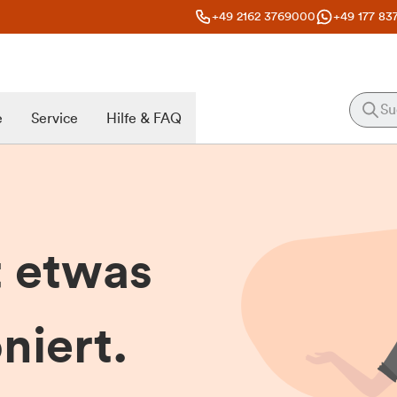
+49 2162 3769000
+49 177 83
e
Service
Hilfe & FAQ
t etwas
niert.