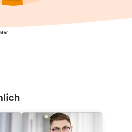
äter
nlich