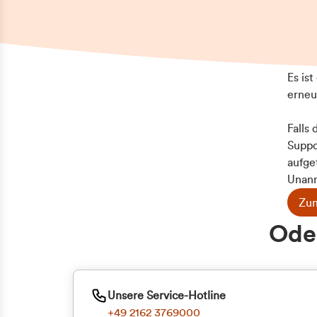
Es is
erneu
Falls
Suppo
aufge
Unann
Zum
Z
Oder
Kun
ge
Unsere Service-Hotline
+49 2162 3769000