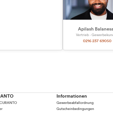
tkunde (inkl. MwSt.)
tskunde (exkl. MwSt.)
Apilash Balanes
Vertrieb - Gewerbeku
0216 237 69050
RANTO
Informationen
 CURANTO
Gewerbeabfallordnung
er
Gutscheinbedingungen