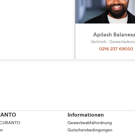
tkunde (inkl. MwSt.)
tskunde (exkl. MwSt.)
Apilash Balanes
Vertrieb - Gewerbeku
0216 237 69050
RANTO
Informationen
 CURANTO
Gewerbeabfallordnung
er
Gutscheinbedingungen