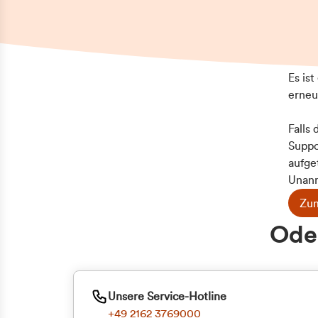
Es is
erneu
Falls
Suppo
aufge
Unann
Zum
Z
Oder
Kun
ge
Unsere Service-Hotline
+49 2162 3769000