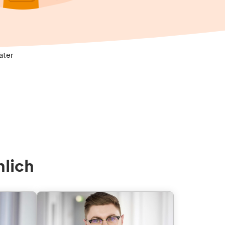
äter
nlich