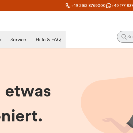
+49 2162 3769000
+49 177 83
e
Service
Hilfe & FAQ
t etwas
niert.