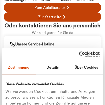
entschuldigen uns für eventuelle Unannehmlichkeiten.
Zum Abfallberater
Zur Startseite
Oder kontaktieren Sie uns persönlich
Wir sind gerne für Sie da
Unsere Service-Hotline
+49 2162 3769000
Mo. - Fr. 08.00 - 16:30 Uhr
Whatsapp
+49 177 8376058
Zustimmung
Details
Über Cookies
Sie benötigen ein individuelles Angebot?
Unverbindliche Anfrage stellen
Diese Webseite verwendet Cookies
Wir verwenden Cookies, um Inhalte und Anzeigen
zu personalisieren, Funktionen für soziale Medien
anbieten zu können und die Zugriffe auf unsere