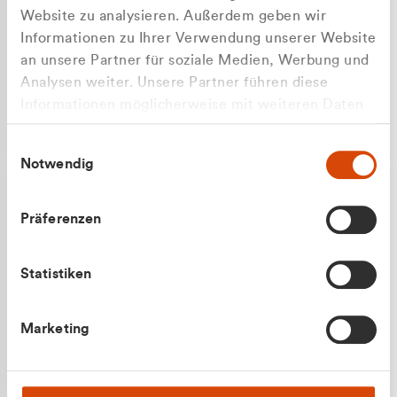
Website zu analysieren. Außerdem geben wir
Informationen zu Ihrer Verwendung unserer Website
an unsere Partner für soziale Medien, Werbung und
Analysen weiter. Unsere Partner führen diese
Apilash Balanesan
Informationen möglicherweise mit weiteren Daten
Vertrieb - Gewerbekunden
zusammen, die Sie ihnen bereitgestellt haben oder
0216 237 69050
Einwilligungsauswahl
die sie im Rahmen Ihrer Nutzung der Dienste
Notwendig
gesammelt haben.
Präferenzen
Statistiken
Julian Marek
Marketing
Vertrieb - Privatkunden
0216 237 69000